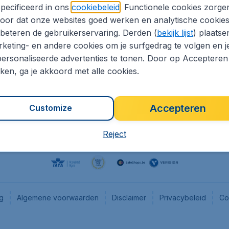
pecificeerd in ons
cookiebeleid
. Functionele cookies zorge
eaptickets.be
Flugladen.de
oor dat onze websites goed werken en analytische cookie
he informatie
CheapTickets.ch
beteren de gebruikerservaring. Derden (
bekijk lijst
) plaatse
CheapTickets.nl
keting- en andere cookies om je surfgedrag te volgen en j
ersonaliseerde advertenties te tonen. Door op Accepteren
es
CheapTickets.sg
kken, ga je akkoord met alle cookies.
Accepteren
Customize
Reject
ng
Algemene voorwaarden
Disclaimer
Privacybeleid
Co