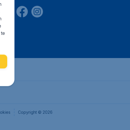
n
s
n
e
 te
okies
Copyright © 2026