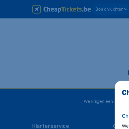
Boek vluchten
Ch
We krijgen een
4.1 uit 
Ch
We 
Klantenservice
Cheap