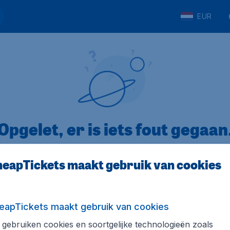
EUR
Opgelet, er is iets fout gegaan
eapTickets maakt gebruik van cookies
5
op Trustpilot
Op basis van
8
eapTickets maakt gebruik van cookies
gebruiken cookies en soortgelijke technologieën zoals
Tickets.be
Internationale sites