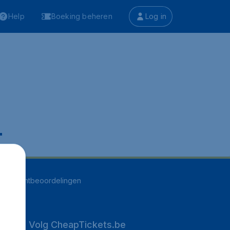
Help
Boeking beheren
Log in
.
261
klantbeoordelingen
Volg CheapTickets.be