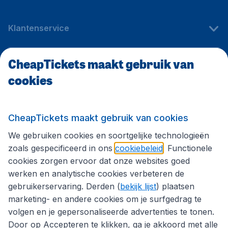
Klantenservice
CheapTickets maakt gebruik van
CheapTickets.be
cookies
Internationale sites
CheapTickets maakt gebruik van cookies
We gebruiken cookies en soortgelijke technologieën
Volg CheapTickets.be
zoals gespecificeerd in ons
cookiebeleid
. Functionele
cookies zorgen ervoor dat onze websites goed
werken en analytische cookies verbeteren de
gebruikerservaring. Derden (
bekijk lijst
) plaatsen
marketing- en andere cookies om je surfgedrag te
volgen en je gepersonaliseerde advertenties te tonen.
Door op Accepteren te klikken, ga je akkoord met alle