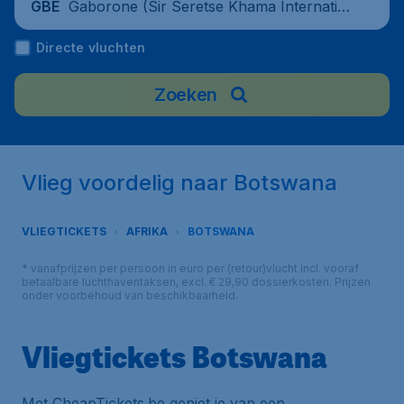
Gaborone (Sir Seretse Khama Internatio
GBE
nal Airport), Botswana
Directe vluchten
Zoeken
Vlieg voordelig naar Botswana
VLIEGTICKETS
AFRIKA
BOTSWANA
* vanafprijzen per persoon in euro per (retour)vlucht incl. vooraf
betaalbare luchthaventaksen, excl. € 29,90 dossierkosten. Prijzen
onder voorbehoud van beschikbaarheid.
Vliegtickets Botswana
Met CheapTickets.be geniet je van een