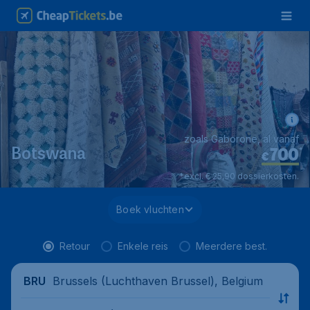
zoals Gaborone, al vanaf
700
*
Botswana
€
*excl. € 25,90 dossierkosten.
Boek vluchten
Retour
Enkele reis
Meerdere best.
Brussels (Luchthaven Brussel), Belgium
BRU