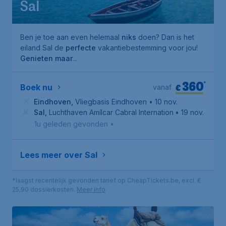
Sal
Ben je toe aan even helemaal
niks
doen? Dan is het
eiland Sal de
perfecte
vakantiebestemming voor jou!
Genieten maar
...
360
*
€
Boek nu
vanaf
Eindhoven
,
Vliegbasis Eindhoven
• 10 nov.
Sal
,
Luchthaven Amílcar Cabral Internationaal
• 19 nov.
1u geleden gevonden
•
Lees meer over Sal
*laagst recentelijk gevonden tarief op CheapTickets.be, excl. €
25,90 dossierkosten.
Meer info