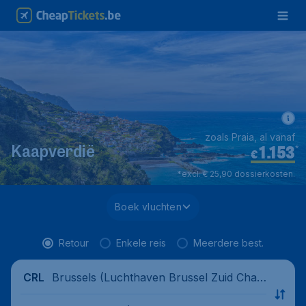
zoals Praia, al vanaf
1.153
*
Kaapverdië
€
*excl. € 25,90 dossierkosten.
Boek vluchten
Retour
Enkele reis
Meerdere best.
Brussels (Luchthaven Brussel Zuid Charl
CRL
eroi), Belgium