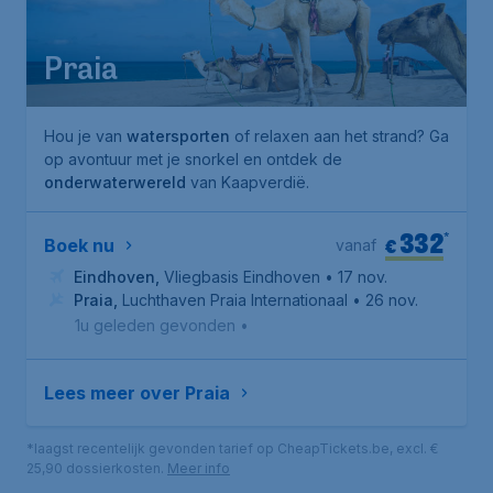
Praia
Hou je van
watersporten
of relaxen aan het strand? Ga
op avontuur met je snorkel en ontdek de
onderwaterwereld
van Kaapverdië.
332
*
€
Boek nu
vanaf
Eindhoven
,
Vliegbasis Eindhoven
• 17 nov.
Praia
,
Luchthaven Praia Internationaal
• 26 nov.
1u geleden gevonden
•
Lees meer over Praia
*laagst recentelijk gevonden tarief op CheapTickets.be, excl. €
25,90 dossierkosten.
Meer info