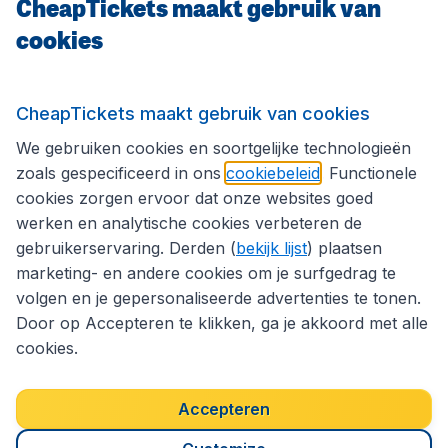
CheapTickets maakt gebruik van
CheapTickets.be
cookies
Internationale sites
CheapTickets maakt gebruik van cookies
We gebruiken cookies en soortgelijke technologieën
Volg CheapTickets.be
zoals gespecificeerd in ons
cookiebeleid
. Functionele
cookies zorgen ervoor dat onze websites goed
werken en analytische cookies verbeteren de
gebruikerservaring. Derden (
bekijk lijst
) plaatsen
marketing- en andere cookies om je surfgedrag te
volgen en je gepersonaliseerde advertenties te tonen.
Door op Accepteren te klikken, ga je akkoord met alle
cookies.
Toegankelijkheidsverklaring
Algemene voorwaarden
Disclaimer
Privacybeleid
Cookies
Accepteren
Copyright © 2026