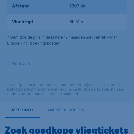
Afstand
5307 km
Vluchttijd
6h 51m
* Gemiddelde prijs in de laatste 12 maanden met vertrek vanaf
Brussel (incl. boekingskosten)
Monrovia
* vanafprijzen per persoon in euro per (retour)vlucht incl. vooraf
betaalbare luchthaventaksen, excl. € 29,90 dossierkosten. Prijzen
onder voorbehoud van beschikbaarheid.
MEER INFO
ANDERE VLUCHTEN
Zoek goedkope vliegtickets