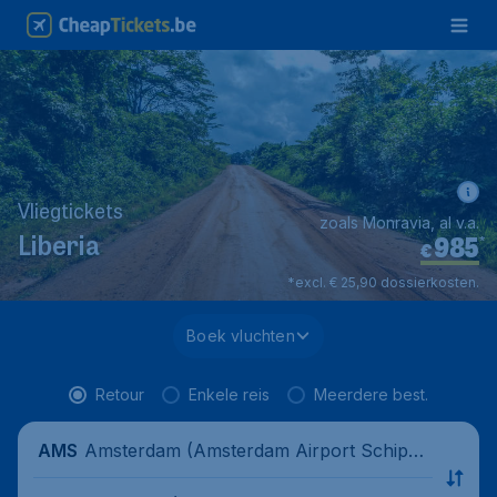
Vliegtickets
zoals Monravia, al v.a.
985
*
Liberia
€
*excl. € 25,90 dossierkosten.
Boek vluchten
Retour
Enkele reis
Meerdere best.
Amsterdam (Amsterdam Airport Schipho
AMS
l), Netherlands