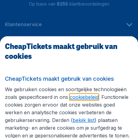
Op basis van
8255
klantbeoordelingen
Klantenservice
CheapTickets maakt gebruik van
CheapTickets.be
cookies
Internationale sites
CheapTickets maakt gebruik van cookies
We gebruiken cookies en soortgelijke technologieën
Volg CheapTickets.be
zoals gespecificeerd in ons
cookiebeleid
. Functionele
cookies zorgen ervoor dat onze websites goed
werken en analytische cookies verbeteren de
gebruikerservaring. Derden (
bekijk lijst
) plaatsen
marketing- en andere cookies om je surfgedrag te
volgen en je gepersonaliseerde advertenties te tonen.