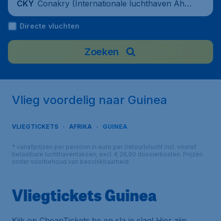
Conakry (Internationale luchthaven Ahm
CKY
ed Sekou Touré), Guinea
Directe vluchten
Zoeken
Vlieg voordelig naar Guinea
VLIEGTICKETS
AFRIKA
GUINEA
* vanafprijzen per persoon in euro per (retour)vlucht incl. vooraf
betaalbare luchthaventaksen, excl. € 29,90 dossierkosten. Prijzen
onder voorbehoud van beschikbaarheid.
Vliegtickets Guinea
Kijk op CheapTickets.be en sla je slag! Hier zijn