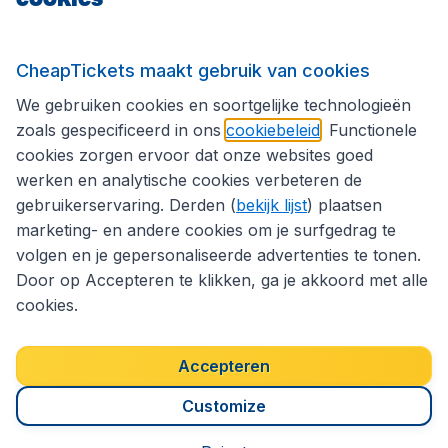
Internationale sites
CheapTickets maakt gebruik van cookies
We gebruiken cookies en soortgelijke technologieën
Volg CheapTickets.be
zoals gespecificeerd in ons
cookiebeleid
. Functionele
cookies zorgen ervoor dat onze websites goed
werken en analytische cookies verbeteren de
gebruikerservaring. Derden (
bekijk lijst
) plaatsen
marketing- en andere cookies om je surfgedrag te
volgen en je gepersonaliseerde advertenties te tonen.
Door op Accepteren te klikken, ga je akkoord met alle
cookies.
Toegankelijkheidsverklaring
Algemene voorwaarden
Disclaimer
Privacybeleid
Cookies
Accepteren
Copyright © 2026
Customize