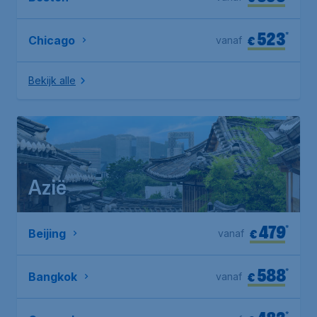
523
*
€
Chicago
vanaf
Bekijk alle
Azië
479
*
€
Beijing
vanaf
588
*
€
Bangkok
vanaf
*