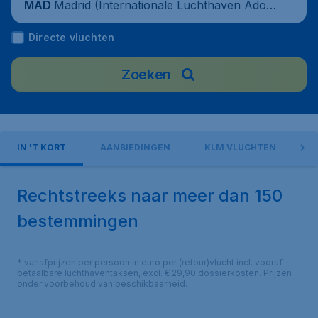
Madrid (Internationale Luchthaven Adolf
MAD
o Suárez Madrid-Barajas), Spain
Directe vluchten
Zoeken
IN 'T KORT
AANBIEDINGEN
KLM VLUCHTEN
I
Rechtstreeks naar meer dan 150
bestemmingen
* vanafprijzen per persoon in euro per (retour)vlucht incl. vooraf
betaalbare luchthaventaksen, excl. € 29,90 dossierkosten. Prijzen
onder voorbehoud van beschikbaarheid.