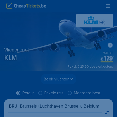
Vliegen met
vanaf
179
*
KLM
€
*excl. € 25,90 dossierkosten.
Boek vluchten
Retour
Enkele reis
Meerdere best.
Brussels (Luchthaven Brussel), Belgium
BRU