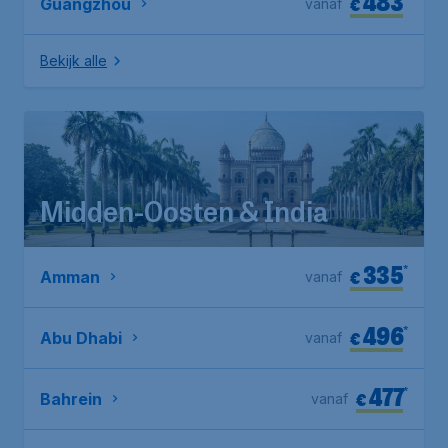
483
€
Guangzhou
vanaf
Bekijk alle
Midden-Oosten & India
335
*
€
Amman
vanaf
496
*
€
Abu Dhabi
vanaf
477
*
€
Bahrein
vanaf