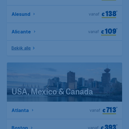
138
*
€
Alesund
vanaf
109
*
€
Alicante
vanaf
Bekijk alle
USA, Mexico & Canada
713
*
€
Atlanta
vanaf
393
*
€
Boston
vanaf