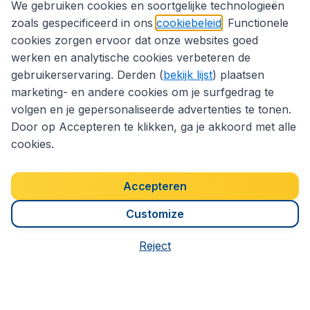
We gebruiken cookies en soortgelijke technologieën
Op basis van
8264
klantbeoordelingen
zoals gespecificeerd in ons
cookiebeleid
. Functionele
cookies zorgen ervoor dat onze websites goed
werken en analytische cookies verbeteren de
Klantenservice
gebruikerservaring. Derden (
bekijk lijst
) plaatsen
marketing- en andere cookies om je surfgedrag te
volgen en je gepersonaliseerde advertenties te tonen.
CheapTickets.be
Door op Accepteren te klikken, ga je akkoord met alle
cookies.
Internationale sites
Accepteren
Volg CheapTickets.be
Customize
Reject