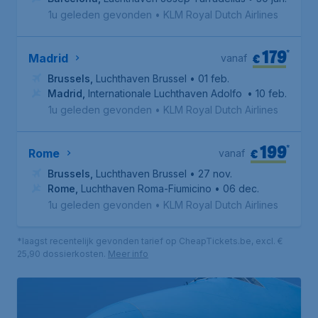
1u geleden gevonden
•
KLM Royal Dutch Airlines
179
*
€
Madrid
vanaf
Brussels
,
Luchthaven Brussel
• 01 feb.
Madrid
,
Internationale Luchthaven Adolfo Suárez Madrid-
• 10 feb.
1u geleden gevonden
•
KLM Royal Dutch Airlines
199
*
€
Rome
vanaf
Brussels
,
Luchthaven Brussel
• 27 nov.
Rome
,
Luchthaven Roma-Fiumicino
• 06 dec.
1u geleden gevonden
•
KLM Royal Dutch Airlines
*laagst recentelijk gevonden tarief op CheapTickets.be, excl. €
25,90 dossierkosten.
Meer info