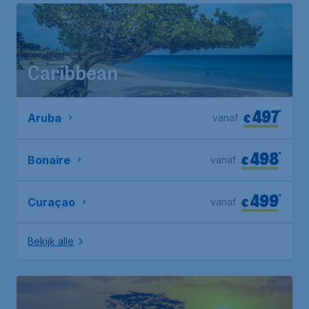
Caribbean
497
*
€
Aruba
vanaf
498
*
€
Bonaire
vanaf
499
*
€
Curaçao
vanaf
Bekijk alle