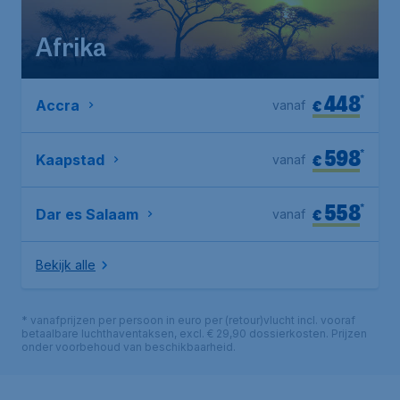
Afrika
448
*
€
Accra
vanaf
598
*
€
Kaapstad
vanaf
558
*
€
Dar es Salaam
vanaf
Bekijk alle
* vanafprijzen per persoon in euro per (retour)vlucht incl. vooraf
betaalbare luchthaventaksen, excl. € 29,90 dossierkosten. Prijzen
onder voorbehoud van beschikbaarheid.