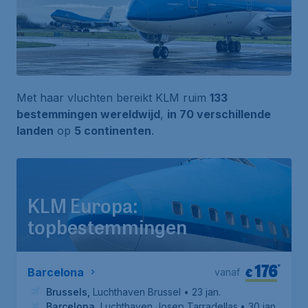
Met haar vluchten bereikt KLM ruim
133
bestemmingen wereldwijd
,
in 70 verschillende
landen
op
5 continenten
.
KLM Europa:
topbestemmingen
176
*
€
Barcelona
vanaf
Brussels
,
Luchthaven Brussel
• 23 jan.
Barcelona
,
Luchthaven Josep Tarradellas Barcelona-El P
• 30 jan.