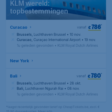
KLM wereld:
topbestemmingen
786
*
€
Curacao
vanaf
Brussels
,
Luchthaven Brussel
• 10 nov.
Curacao
,
Curaçao International Airport
• 19 nov.
1u geleden gevonden
•
KLM Royal Dutch Airlines
New York
780
*
€
Bali
vanaf
Brussels
,
Luchthaven Brussel
• 28 okt.
Bali
,
Luchthaven Ngurah Rai
• 08 nov.
1u geleden gevonden
•
KLM Royal Dutch Airlines
*laagst recentelijk gevonden tarief op CheapTickets.be, excl. €
25,90 dossierkosten.
Meer info