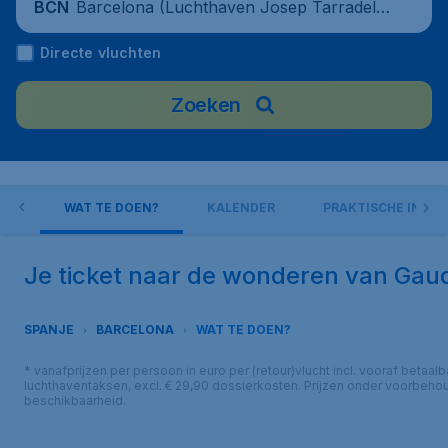
Barcelona (Luchthaven Josep Tarradella
BCN
s Barcelona-El Prat), Spain
Directe vluchten
Zoeken
ORT
WAT TE DOEN?
KALENDER
PRAKTISCHE INFO
Je ticket naar de wonderen van Gau
SPANJE
BARCELONA
WAT TE DOEN?
* vanafprijzen per persoon in euro per (retour)vlucht incl. vooraf betaalb
luchthaventaksen, excl. € 29,90 dossierkosten. Prijzen onder voorbeho
beschikbaarheid.