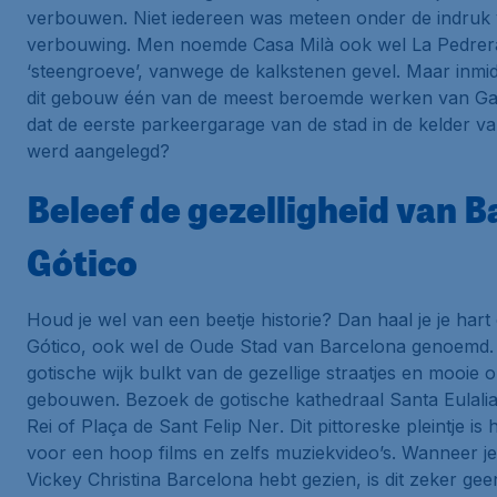
verbouwen. Niet iedereen was meteen onder de indruk
verbouwing. Men noemde
Casa Milà
ook wel
La Pedrer
‘steengroeve’, vanwege de kalkstenen gevel. Maar inmid
dit gebouw één van de meest beroemde werken van Gau
dat de eerste parkeergarage van de stad in de kelder v
werd aangelegd?
Beleef de gezelligheid van B
Gótico
Houd je wel van een beetje historie? Dan haal je je hart
Gótico
, ook wel de
Oude Stad van Barcelona
genoemd.
gotische wijk bulkt van de gezellige straatjes en mooie 
gebouwen. Bezoek de gotische kathedraal
Santa Eulali
Rei
of
Plaça de Sant Felip Ner
. Dit pittoreske pleintje is
voor een hoop films en zelfs muziekvideo’s. Wanneer je
Vickey Christina Barcelona
hebt gezien, is dit zeker gee