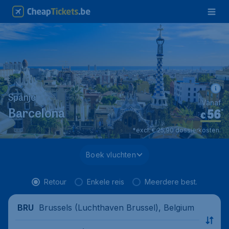
Spanje
Vanaf
56
*
Barcelona
€
*excl. € 25,90 dossierkosten.
Boek vluchten
Retour
Enkele reis
Meerdere best.
Brussels (Luchthaven Brussel), Belgium
BRU