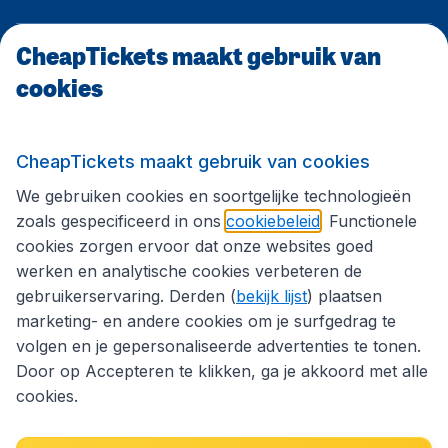
CheapTickets maakt gebruik van
CheapTickets.be
cookies
Internationale sites
CheapTickets maakt gebruik van cookies
We gebruiken cookies en soortgelijke technologieën
Volg CheapTickets.be
zoals gespecificeerd in ons
cookiebeleid
. Functionele
cookies zorgen ervoor dat onze websites goed
werken en analytische cookies verbeteren de
gebruikerservaring. Derden (
bekijk lijst
) plaatsen
marketing- en andere cookies om je surfgedrag te
volgen en je gepersonaliseerde advertenties te tonen.
Door op Accepteren te klikken, ga je akkoord met alle
cookies.
Toegankelijkheidsverklaring
Algemene voorwaarden