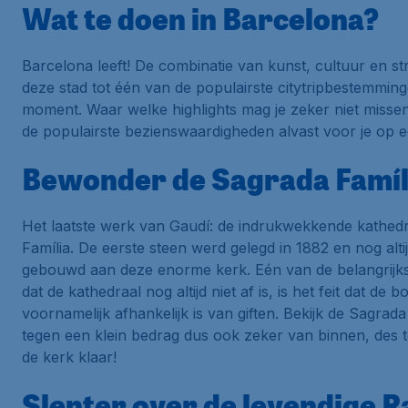
Wat te doen in Barcelona?
Barcelona leeft! De combinatie van kunst, cultuur en s
deze stad tot één van de populairste citytripbestemming
moment. Waar welke highlights mag je zeker niet missen
de populairste bezienswaardigheden alvast voor je op ee
Bewonder de Sagrada Famíl
Het laatste werk van Gaudí: de indrukwekkende kathed
Família
. De eerste steen werd gelegd in 1882 en nog alti
gebouwd aan deze enorme kerk. Eén van de belangrijk
dat de kathedraal nog altijd niet af is, is het feit dat de 
voornamelijk afhankelijk is van giften. Bekijk de
Sagrada 
tegen een klein bedrag dus ook zeker van binnen, des te
de kerk klaar!
Slenter over de levendige 