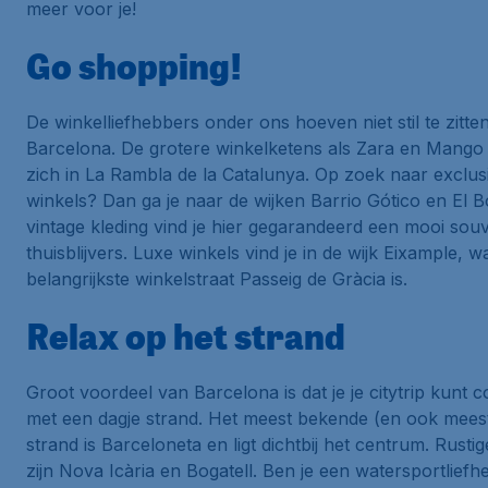
meer voor je!
Go shopping!
De winkelliefhebbers onder ons hoeven niet stil te zitten
Barcelona. De grotere winkelketens als
Zara
en
Mango
zich in
La Rambla de la Catalunya
. Op zoek naar exclus
winkels? Dan ga je naar de wijken
Barrio Gótico
en
El B
vintage kleding vind je hier gegarandeerd een mooi sou
thuisblijvers. Luxe winkels vind je in de wijk
Eixample
, w
belangrijkste winkelstraat
Passeig de Gràcia
is.
Relax op het strand
Groot voordeel van Barcelona is dat je je citytrip kunt
met een dagje strand. Het meest bekende (en ook mees
strand is
Barceloneta
en ligt dichtbij het centrum. Rusti
zijn
Nova Icària
en
Bogatell
. Ben je een watersportlief