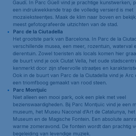
Gaudí. In
Parc Güell
vind je prachtige kunstwerken, pl
een indrukwekkende trap die volledig versierd is met
mozaïeksteentjes. Maak de klim naar boven en bekij
meest gefotografeerde uitzichten van de stad.
Parc de la Ciutadella
Het grootste park van Barcelona. In
Parc de la Ciutad
verschillende musea, een meer, rozentuin, waterval 
dierentuin. Zowel toeristen als
locals
komen hier graag.
de buurt vind je ook
Ciutat Vella
, het oude stadscentr
kenmerkt door zijn sfeervolle straatjes en karakterist
Ook in de buurt van
Parc de la Ciutadella
vind je
Arc 
een triomfboog gemaakt van rood steen.
Parc Montjuïc
Niet alleen een mooi park, ook een plek met veel
bezienswaardigheden. Bij
Parc Montjuïc
vind je een mi
museum, het
Museu Naconal d’Art de Catalunya
, he
Museum
en de
Magische Fontein
. Een absolute aanr
warme zomeravond. De fontein wordt dan prachtig ve
begeleiding van levendige muziek.