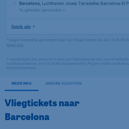
Barcelona
,
Luchthaven Josep Tarradellas Barcelona-El P
1u geleden gevonden
•
Bekijk alle
*laagst recentelijk gevonden tarief op CheapTickets.be, excl. € 25,90 
Meer info
* vanafprijzen per persoon in euro per (retour)vlucht incl. vooraf betaalb
luchthaventaksen, excl. € 29,90 dossierkosten. Prijzen onder voorbeho
beschikbaarheid.
MEER INFO
ANDERE VLUCHTEN
Vliegtickets naar
Barcelona