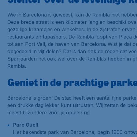
Wie in Barcelona is geweest, kan de
Rambla
niet hebben
Deze brede straat is een kilometer lang en beschikt ove
gezellige kraampjes en winkeltjes. In de zijstraten ervan 
restaurants en tapasbars. De
Rambla
loopt van
Plaça d
tot aan
Port Vell
, de haven van Barcelona. Wist je dat de
opgedeeld in vijf delen? Dat is dan ook de reden dat vee
Spanjaarden het ook wel over de
Ramblas
hebben in pl
Rambla
.
Geniet in de prachtige park
Barcelona is groen! De stad heeft een aantal fijne parke
een drukke dag lekker kunt uitrusten. Wij zetten de be
meest bijzondere voor je op een rij:
Parc Güell
Het bekendste park van Barcelona, begin 1900 ont