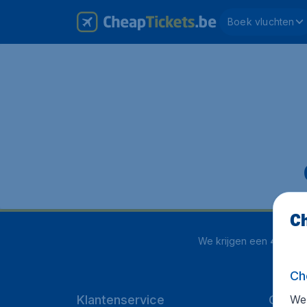
Boek vluchten
Ch
We krijgen een
4.1 uit 5
Ch
We 
Klantenservice
Cheap