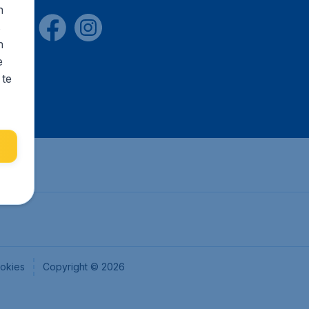
n
s
n
e
 te
okies
Copyright © 2026