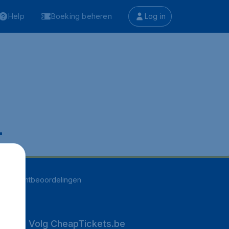
Help
Boeking beheren
Log in
.
263
klantbeoordelingen
Volg CheapTickets.be