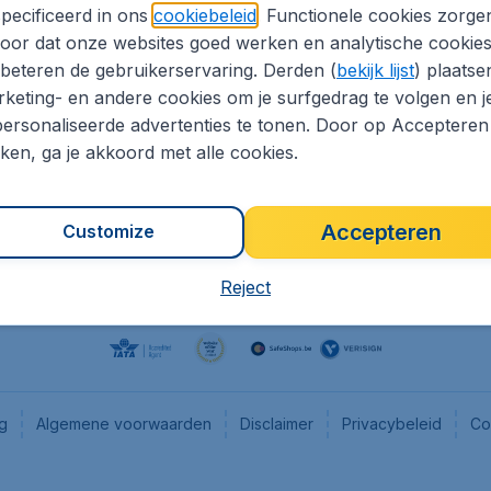
pecificeerd in ons
cookiebeleid
. Functionele cookies zorge
eaptickets.be
Flugladen.de
oor dat onze websites goed werken en analytische cookie
he informatie
CheapTickets.ch
beteren de gebruikerservaring. Derden (
bekijk lijst
) plaatse
CheapTickets.nl
keting- en andere cookies om je surfgedrag te volgen en j
ersonaliseerde advertenties te tonen. Door op Accepteren
es
CheapTickets.sg
kken, ga je akkoord met alle cookies.
Accepteren
Customize
Reject
ng
Algemene voorwaarden
Disclaimer
Privacybeleid
Co