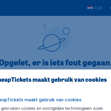
EUR
Opgelet, er is iets fout gegaan
eapTickets maakt gebruik van cookies
op Trustpilot
Op basis van
8
eapTickets maakt gebruik van cookies
gebruiken cookies en soortgelijke technologieën zoals
Tickets.be
Internationale sites