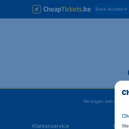
Boek vluchten
Ch
We krijgen een
4.1 uit 5
Ch
We 
Klantenservice
Cheap