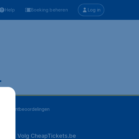
Help
Boeking beheren
Log in
.
264
klantbeoordelingen
Volg CheapTickets.be