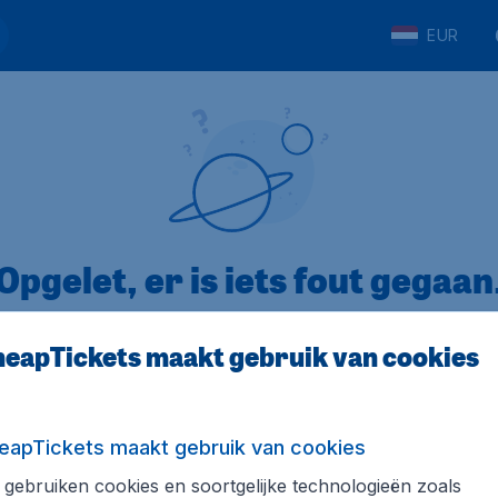
EUR
Opgelet, er is iets fout gegaan
eapTickets maakt gebruik van cookies
op Trustpilot
Op basis van
8
eapTickets maakt gebruik van cookies
gebruiken cookies en soortgelijke technologieën zoals
Tickets.be
Internationale sites