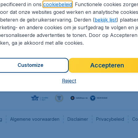
pecificeerd in ons
cookiebeleid
. Functionele cookies zorge
eaptickets.be
Flugladen.de
oor dat onze websites goed werken en analytische cookie
he informatie
CheapTickets.ch
beteren de gebruikerservaring. Derden (
bekijk lijst
) plaatse
CheapTickets.nl
keting- en andere cookies om je surfgedrag te volgen en j
ersonaliseerde advertenties te tonen. Door op Accepteren
es
CheapTickets.sg
kken, ga je akkoord met alle cookies.
Accepteren
Customize
Reject
ng
Algemene voorwaarden
Disclaimer
Privacybeleid
Co