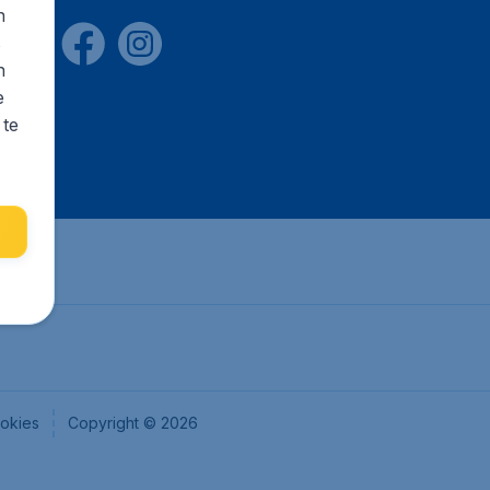
n
s
n
e
 te
okies
Copyright © 2026