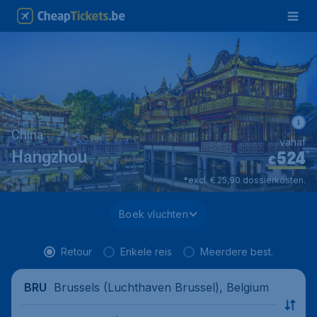
China
vanaf
524
*
Hangzhou
€
*excl. € 25,90 dossierkosten.
Boek vluchten
Retour
Enkele reis
Meerdere best.
Brussels (Luchthaven Brussel), Belgium
BRU