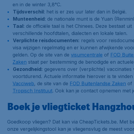
en in de winter 3,8°C.
Tijdsverschil
: het is er zes uur later dan in België.
Munteenheid
: de nationale munt is de Yuan (Renmin
Taal
: de officiële taal is het Chinees. Deze bestaat uit
verschillende hoofdtalen, dialecten en lokale talen.
Verplichte reisdocumenten:
regels voor reisdocum
visa wijzigen regelmatig en er kunnen afwijkende vo
gelden. Op de site van de
visumcentrale
of
FOD Buite
Zaken
staat per bestemming de benodigde en actuele 
Gezondheid:
gegevens over (verplichte) vaccinaties
voortdurend. Actuele informatie hierover is te vinden
Vacciweb
, de site van de
FOD Buitenlandse Zaken
of 
Tropisch Instituut
. Ook kan je contact opnemen met je
Boek je vliegticket Hangzho
Goedkoop vliegen? Dat kan via CheapTickets.be. Met b
onze vergelijkingstool kan je vliegensvlug de meest voor