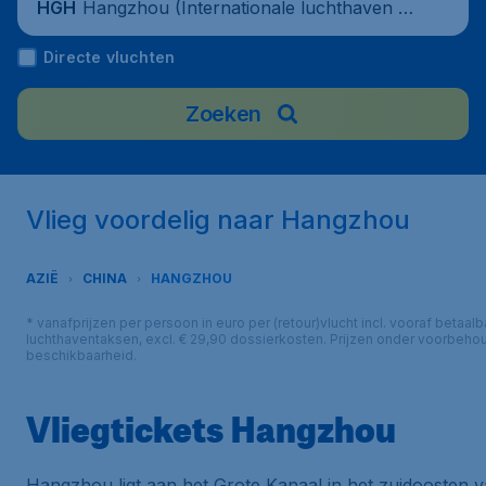
Hangzhou (Internationale luchthaven Ha
HGH
ngzhou Xiaoshan), China
Directe vluchten
Zoeken
Vlieg voordelig naar Hangzhou
AZIË
CHINA
HANGZHOU
* vanafprijzen per persoon in euro per (retour)vlucht incl. vooraf betaalb
luchthaventaksen, excl. € 29,90 dossierkosten. Prijzen onder voorbeho
beschikbaarheid.
Vliegtickets Hangzhou
Hangzhou ligt aan het Grote Kanaal in het zuidoosten v