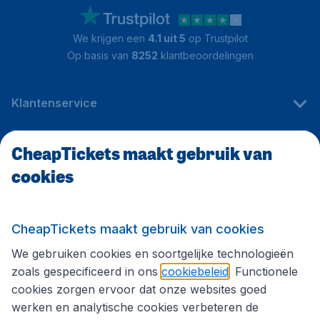
We krijgen een
4.1 uit 5
op Trustpilot
Op basis van
8252
klantbeoordelingen
Klantenservice
CheapTickets maakt gebruik van
CheapTickets.be
cookies
Internationale sites
CheapTickets maakt gebruik van cookies
We gebruiken cookies en soortgelijke technologieën
Volg CheapTickets.be
zoals gespecificeerd in ons
cookiebeleid
. Functionele
cookies zorgen ervoor dat onze websites goed
werken en analytische cookies verbeteren de