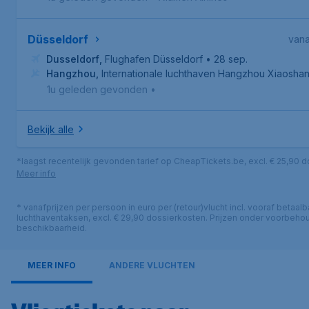
Düsseldorf
vana
Dusseldorf
,
Flughafen Düsseldorf
• 28 sep.
Hangzhou
,
Internationale luchthaven Hangzhou Xiaosha
1u geleden gevonden
•
Bekijk alle
*laagst recentelijk gevonden tarief op CheapTickets.be, excl. € 25,90 
Meer info
* vanafprijzen per persoon in euro per (retour)vlucht incl. vooraf betaalb
luchthaventaksen, excl. € 29,90 dossierkosten. Prijzen onder voorbeho
beschikbaarheid.
MEER INFO
ANDERE VLUCHTEN