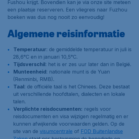
Fushou krijgt. Bovendien kan je via onze site meteen
een plaatsje reserveren. Een vliegreis naar Fuzhou
boeken was dus nog nooit zo eenvoudig!
Algemene reisinformatie
Temperatuur
: de gemiddelde temperatuur in juli is
28,6°C en in januari 10,5°C.
Tijdsverschil
: het is er zes uur later dan in België.
Munteenheid
: nationale munt is de Yuan
(Renminbi, RMB).
Taal
: de officiële taal is het Chinees. Deze bestaat
uit verschillende hoofdtalen, dialecten en lokale
talen.
Verplichte reisdocumenten:
regels voor
reisdocumenten en visa wijzigen regelmatig en er
kunnen afwijkende voorwaarden gelden. Op de
site van de
visumcentrale
of
FOD Buitenlandse
Zaken
staat per bestemming de benodigde en