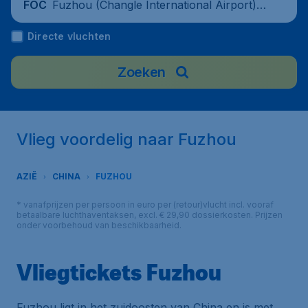
Fuzhou (Changle International Airport),
FOC
China
Directe vluchten
Zoeken
Vlieg voordelig naar Fuzhou
AZIË
CHINA
FUZHOU
* vanafprijzen per persoon in euro per (retour)vlucht incl. vooraf
betaalbare luchthaventaksen, excl. € 29,90 dossierkosten. Prijzen
onder voorbehoud van beschikbaarheid.
Vliegtickets Fuzhou
Fuzhou ligt in het zuidoosten van China en is met