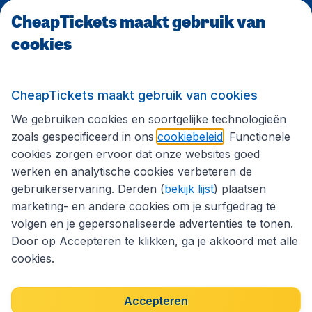
CheapTickets maakt gebruik van
CheapTickets.be
cookies
Internationale sites
CheapTickets maakt gebruik van cookies
We gebruiken cookies en soortgelijke technologieën
Volg CheapTickets.be
zoals gespecificeerd in ons
cookiebeleid
. Functionele
cookies zorgen ervoor dat onze websites goed
werken en analytische cookies verbeteren de
gebruikerservaring. Derden (
bekijk lijst
) plaatsen
marketing- en andere cookies om je surfgedrag te
volgen en je gepersonaliseerde advertenties te tonen.
Door op Accepteren te klikken, ga je akkoord met alle
cookies.
Toegankelijkheidsverklaring
Algemene voorwaarden
Disclaimer
Privacybeleid
Cookies
Accepteren