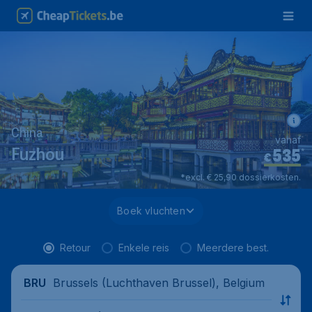
China
vanaf
535
*
Fuzhou
€
*excl. € 25,90 dossierkosten.
Boek vluchten
Retour
Enkele reis
Meerdere best.
Brussels (Luchthaven Brussel), Belgium
BRU