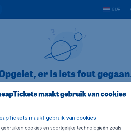
EUR
Opgelet, er is iets fout gegaan
eapTickets maakt gebruik van cookies
op Trustpilot
Op basis van
8
eapTickets maakt gebruik van cookies
gebruiken cookies en soortgelijke technologieën zoals
Tickets.be
Internationale sites