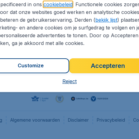
pecificeerd in ons
cookiebeleid
. Functionele cookies zorge
eaptickets.be
Flugladen.de
oor dat onze websites goed werken en analytische cookie
he informatie
CheapTickets.ch
beteren de gebruikerservaring. Derden (
bekijk lijst
) plaatse
CheapTickets.nl
keting- en andere cookies om je surfgedrag te volgen en j
ersonaliseerde advertenties te tonen. Door op Accepteren
es
CheapTickets.sg
kken, ga je akkoord met alle cookies.
Accepteren
Customize
Reject
ng
Algemene voorwaarden
Disclaimer
Privacybeleid
Co