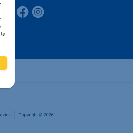
n
s
n
e
 te
okies
Copyright © 2026