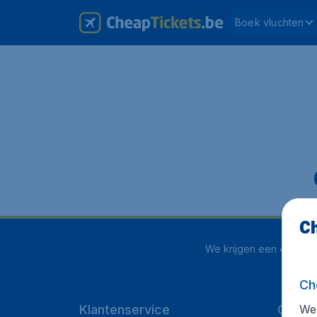
Boek vluchten
Ch
We krijgen een
4.1 uit 5
Ch
We 
Klantenservice
Cheap