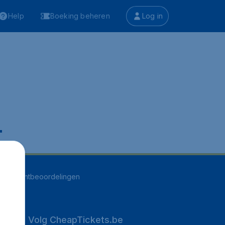
Help
Boeking beheren
Log in
.
255
klantbeoordelingen
Volg CheapTickets.be