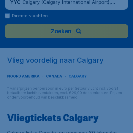
Calgary (Calgary International Airport), C
YYC
anada
Directe vluchten
Zoeken
Vlieg voordelig naar Calgary
NOORD AMERIKA
CANADA
CALGARY
* vanafprijzen per persoon in euro per (retour)vlucht incl. vooraf
betaalbare luchthaventaksen, excl. € 29,90 dossierkosten. Prijzen
onder voorbehoud van beschikbaarheid.
Vliegtickets Calgary
Calgary ligt in Canada, op ongeveer 80 kilometer