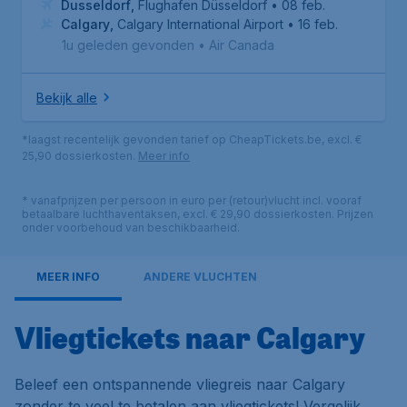
Dusseldorf
,
Flughafen Düsseldorf
• 08 feb.
Calgary
,
Calgary International Airport
• 16 feb.
1u geleden gevonden
•
Air Canada
Bekijk alle
*laagst recentelijk gevonden tarief op CheapTickets.be, excl. €
25,90 dossierkosten.
Meer info
* vanafprijzen per persoon in euro per (retour)vlucht incl. vooraf
betaalbare luchthaventaksen, excl. € 29,90 dossierkosten. Prijzen
onder voorbehoud van beschikbaarheid.
MEER INFO
ANDERE VLUCHTEN
Vliegtickets naar Calgary
Beleef een ontspannende vliegreis naar Calgary
zonder te veel te betalen aan vliegtickets! Vergelijk