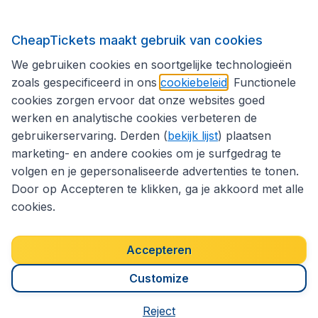
Internationale sites
CheapTickets maakt gebruik van cookies
We gebruiken cookies en soortgelijke technologieën
Volg CheapTickets.be
zoals gespecificeerd in ons
cookiebeleid
. Functionele
cookies zorgen ervoor dat onze websites goed
werken en analytische cookies verbeteren de
gebruikerservaring. Derden (
bekijk lijst
) plaatsen
marketing- en andere cookies om je surfgedrag te
volgen en je gepersonaliseerde advertenties te tonen.
Door op Accepteren te klikken, ga je akkoord met alle
cookies.
Toegankelijkheidsverklaring
Algemene voorwaarden
Disclaimer
Privacybeleid
Cookies
Accepteren
Copyright © 2026
Customize
Reject