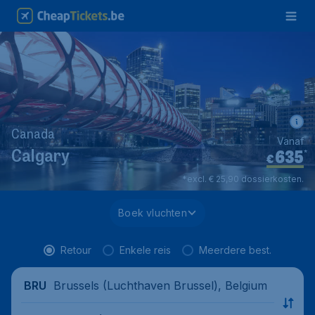
Canada
Vanaf
635
*
Calgary
€
*excl. € 25,90 dossierkosten.
Boek vluchten
Retour
Enkele reis
Meerdere best.
Brussels (Luchthaven Brussel), Belgium
BRU