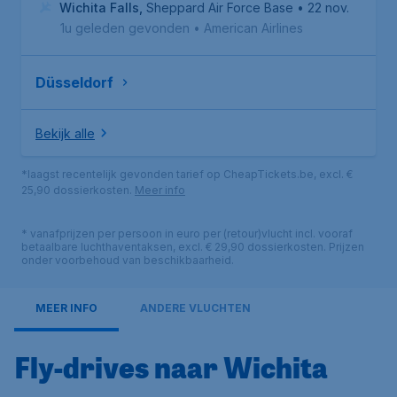
Wichita Falls
,
Sheppard Air Force Base
• 22 nov.
1u geleden gevonden
•
American Airlines
Düsseldorf
Bekijk alle
*laagst recentelijk gevonden tarief op CheapTickets.be, excl. €
25,90 dossierkosten.
Meer info
* vanafprijzen per persoon in euro per (retour)vlucht incl. vooraf
betaalbare luchthaventaksen, excl. € 29,90 dossierkosten. Prijzen
onder voorbehoud van beschikbaarheid.
MEER INFO
ANDERE VLUCHTEN
Fly-drives naar Wichita