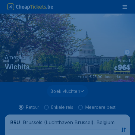
Amerika
vanaf
964
*
Wichita
€
*excl. € 25,90 dossierkosten.
Boek vluchten
Retour
Enkele reis
Meerdere best.
Brussels (Luchthaven Brussel), Belgium
BRU