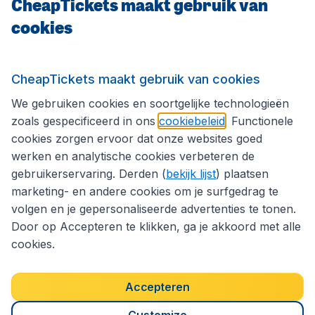
CheapTickets maakt gebruik van
CheapTickets.be
cookies
Internationale sites
CheapTickets maakt gebruik van cookies
We gebruiken cookies en soortgelijke technologieën
Volg CheapTickets.be
zoals gespecificeerd in ons
cookiebeleid
. Functionele
cookies zorgen ervoor dat onze websites goed
werken en analytische cookies verbeteren de
gebruikerservaring. Derden (
bekijk lijst
) plaatsen
marketing- en andere cookies om je surfgedrag te
volgen en je gepersonaliseerde advertenties te tonen.
Door op Accepteren te klikken, ga je akkoord met alle
cookies.
Toegankelijkheidsverklaring
Algemene voorwaarden
Disclaimer
Privacybeleid
Cookies
Accepteren
Copyright © 2026
Customize