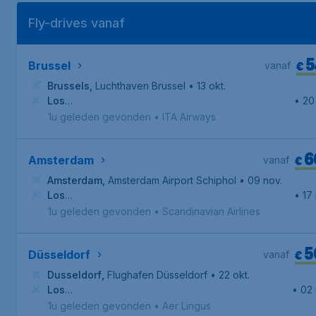
Fly-drives vanaf
5
€
Brussel
vanaf
Brussels
,
Luchthaven Brussel
• 13 okt.
Los
• 20
Angeles
,
Internationale luchthaven van Los Angeles
1u geleden gevonden
•
ITA Airways
6
€
Amsterdam
vanaf
Amsterdam
,
Amsterdam Airport Schiphol
• 09 nov.
Los
• 17
Angeles
,
Internationale luchthaven van Los Angeles
1u geleden gevonden
•
Scandinavian Airlines
5
€
Düsseldorf
vanaf
Dusseldorf
,
Flughafen Düsseldorf
• 22 okt.
Los
• 02 
Angeles
,
Internationale luchthaven van Los Angeles
1u geleden gevonden
•
Aer Lingus