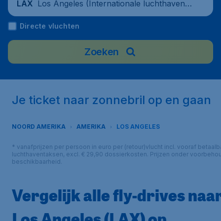
Los Angeles (Internationale luchthaven v
LAX
an Los Angeles), United States
Directe vluchten
Zoeken
Je ticket naar zonnebril op en gaan
NOORD AMERIKA
AMERIKA
LOS ANGELES
* vanafprijzen per persoon in euro per (retour)vlucht incl. vooraf betaalb
luchthaventaksen, excl. € 29,90 dossierkosten. Prijzen onder voorbeho
beschikbaarheid.
Vergelijk alle fly-drives naa
Los Angeles (LAX) op