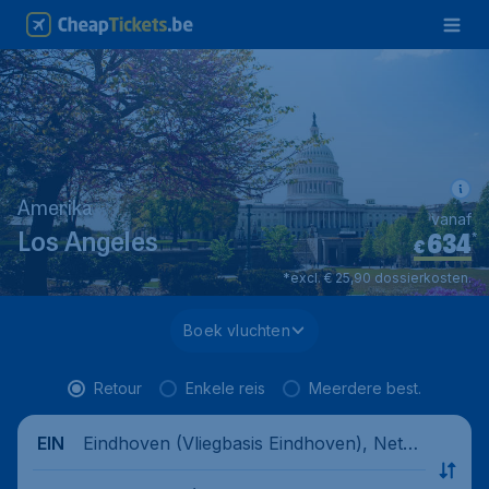
Amerika
vanaf
634
*
Los Angeles
€
*excl. € 25,90 dossierkosten.
Boek vluchten
Retour
Enkele reis
Meerdere best.
Eindhoven (Vliegbasis Eindhoven), Nethe
EIN
rlands