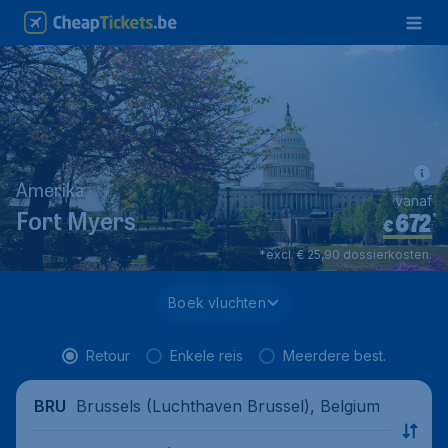
Amerika
vanaf
672
*
Fort Myers
€
*excl. € 25,90 dossierkosten.
Boek vluchten
Retour
Enkele reis
Meerdere best.
Brussels (Luchthaven Brussel), Belgium
BRU