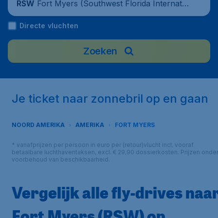
Fort Myers (Southwest Florida Internatio
RSW
nal Airport), United States
Directe vluchten
Zoeken
Je ticket naar zonnebril op en gaan
NOORD AMERIKA
AMERIKA
FORT MYERS
* vanafprijzen per persoon in euro per (retour)vlucht incl. vooraf
betaalbare luchthaventaksen, excl. € 29,90 dossierkosten. Prijzen onde
voorbehoud van beschikbaarheid.
Vergelijk alle fly-drives naa
Fort Myers (RSW) op