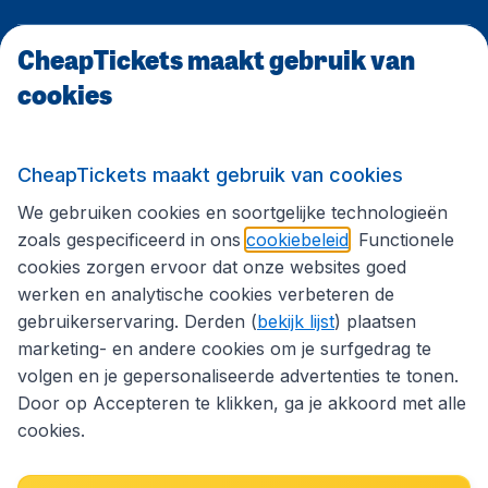
CheapTickets maakt gebruik van
CheapTickets.be
cookies
Internationale sites
CheapTickets maakt gebruik van cookies
We gebruiken cookies en soortgelijke technologieën
Volg CheapTickets.be
zoals gespecificeerd in ons
cookiebeleid
. Functionele
cookies zorgen ervoor dat onze websites goed
werken en analytische cookies verbeteren de
gebruikerservaring. Derden (
bekijk lijst
) plaatsen
marketing- en andere cookies om je surfgedrag te
volgen en je gepersonaliseerde advertenties te tonen.
Door op Accepteren te klikken, ga je akkoord met alle
cookies.
Toegankelijkheidsverklaring
Algemene voorwaarden