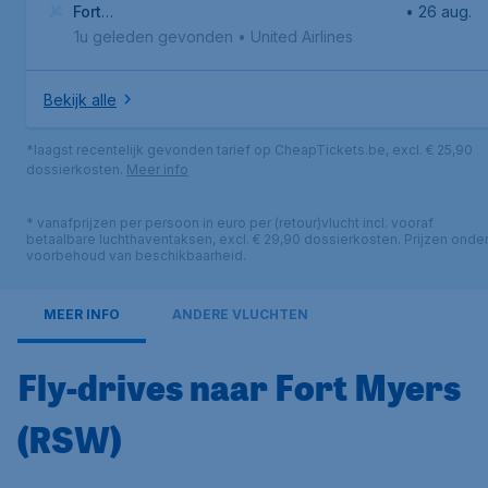
Fort
• 26 aug.
Myers
,
Southwest Florida International Airport
1u geleden gevonden
•
United Airlines
Bekijk alle
*laagst recentelijk gevonden tarief op CheapTickets.be, excl. € 25,90
dossierkosten.
Meer info
* vanafprijzen per persoon in euro per (retour)vlucht incl. vooraf
betaalbare luchthaventaksen, excl. € 29,90 dossierkosten. Prijzen onde
voorbehoud van beschikbaarheid.
MEER INFO
ANDERE VLUCHTEN
Fly-drives naar Fort Myers
(RSW)