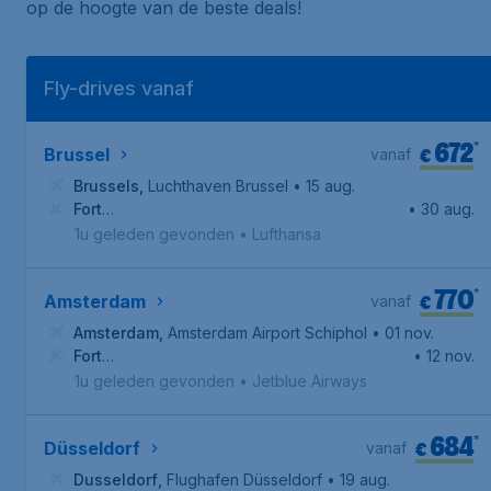
op de hoogte van de beste deals!
Fly-drives vanaf
672
*
€
Brussel
vanaf
Brussels
,
Luchthaven Brussel
• 15 aug.
Fort
• 30 aug.
Myers
,
Southwest Florida International Airport
1u geleden gevonden
•
Lufthansa
770
*
€
Amsterdam
vanaf
Amsterdam
,
Amsterdam Airport Schiphol
• 01 nov.
Fort
• 12 nov.
Myers
,
Southwest Florida International Airport
1u geleden gevonden
•
Jetblue Airways
684
*
€
Düsseldorf
vanaf
Dusseldorf
,
Flughafen Düsseldorf
• 19 aug.