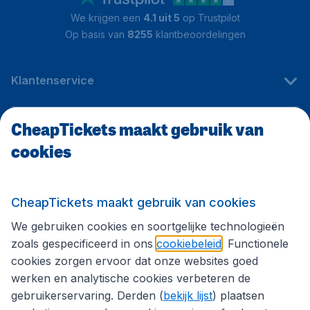
We krijgen een
4.1 uit 5
op Trustpilot
Op basis van
8255
klantbeoordelingen
Klantenservice
CheapTickets maakt gebruik van
CheapTickets.be
cookies
Internationale sites
CheapTickets maakt gebruik van cookies
We gebruiken cookies en soortgelijke technologieën
Volg CheapTickets.be
zoals gespecificeerd in ons
cookiebeleid
. Functionele
cookies zorgen ervoor dat onze websites goed
werken en analytische cookies verbeteren de
gebruikerservaring. Derden (
bekijk lijst
) plaatsen