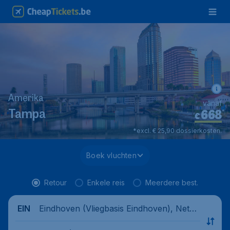
Amerika
vanaf
668
*
Tampa
€
*excl. € 25,90 dossierkosten.
Boek vluchten
Retour
Enkele reis
Meerdere best.
Eindhoven (Vliegbasis Eindhoven), Nethe
EIN
rlands