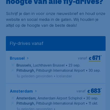
hoogte van alle fly-drives?
Schrijf je dan in voor onze nieuwsbrief en houd onze
website en social media in de gaten. Wij houden je
altijd op de hoogte van de beste deals!
Fly-drives vanaf
671
*
€
Brussel
vanaf
Brussels
,
Luchthaven Brussel
• 23 sep.
Pittsburgh
,
Pittsburgh International Airport
• 30 sep.
1u geleden gevonden
•
Icelandair
683
*
€
Amsterdam
vanaf
Amsterdam
,
Amsterdam Airport Schiphol
• 30 sep.
Pittsburgh
,
Pittsburgh International Airport
• 11 okt.
1u geleden gevonden
•