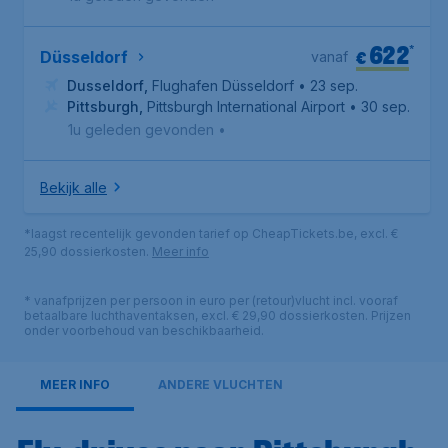
622
*
€
Düsseldorf
vanaf
Dusseldorf
,
Flughafen Düsseldorf
• 23 sep.
Pittsburgh
,
Pittsburgh International Airport
• 30 sep.
1u geleden gevonden
•
Bekijk alle
*laagst recentelijk gevonden tarief op CheapTickets.be, excl. €
25,90 dossierkosten.
Meer info
* vanafprijzen per persoon in euro per (retour)vlucht incl. vooraf
betaalbare luchthaventaksen, excl. € 29,90 dossierkosten. Prijzen
onder voorbehoud van beschikbaarheid.
MEER INFO
ANDERE VLUCHTEN