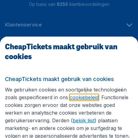
Op basis van
8255
klantbeoordelingen
Klantenservice
CheapTickets maakt gebruik van
CheapTickets.be
cookies
Internationale sites
CheapTickets maakt gebruik van cookies
We gebruiken cookies en soortgelijke technologieën
Volg CheapTickets.be
zoals gespecificeerd in ons
cookiebeleid
. Functionele
cookies zorgen ervoor dat onze websites goed
werken en analytische cookies verbeteren de
gebruikerservaring. Derden (
bekijk lijst
) plaatsen
marketing- en andere cookies om je surfgedrag te
volgen en je gepersonaliseerde advertenties te tonen.