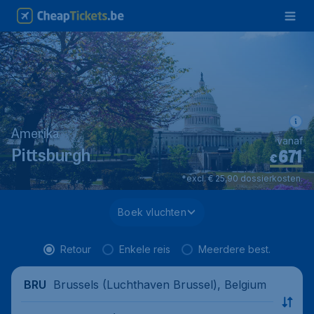
Amerika
vanaf
671
*
Pittsburgh
€
*excl. € 25,90 dossierkosten.
Boek vluchten
Retour
Enkele reis
Meerdere best.
Brussels (Luchthaven Brussel), Belgium
BRU