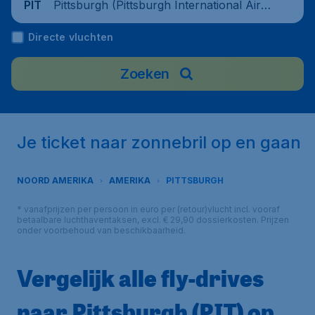
Pittsburgh (Pittsburgh International Airp
PIT
ort), United States
Directe vluchten
Zoeken
Je ticket naar zonnebril op en gaan
NOORD AMERIKA
AMERIKA
PITTSBURGH
* vanafprijzen per persoon in euro per (retour)vlucht incl. vooraf
betaalbare luchthaventaksen, excl. € 29,90 dossierkosten. Prijzen
onder voorbehoud van beschikbaarheid.
Vergelijk alle fly-drives
naar Pittsburgh (PIT) op