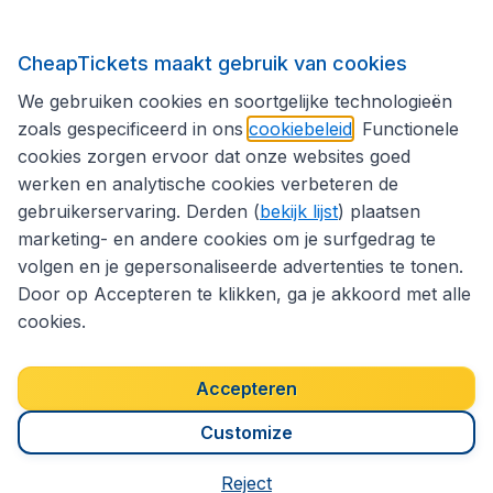
Internationale sites
CheapTickets maakt gebruik van cookies
We gebruiken cookies en soortgelijke technologieën
Volg CheapTickets.be
zoals gespecificeerd in ons
cookiebeleid
. Functionele
cookies zorgen ervoor dat onze websites goed
werken en analytische cookies verbeteren de
gebruikerservaring. Derden (
bekijk lijst
) plaatsen
marketing- en andere cookies om je surfgedrag te
volgen en je gepersonaliseerde advertenties te tonen.
Door op Accepteren te klikken, ga je akkoord met alle
cookies.
Toegankelijkheidsverklaring
Algemene voorwaarden
Disclaimer
Privacybeleid
Cookies
Accepteren
Copyright © 2026
Customize
Reject