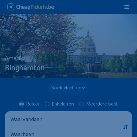
Amerika
Binghamton
Boek vluchten
Retour
Enkele reis
Meerdere best.
Waarvandaan
Waarheen