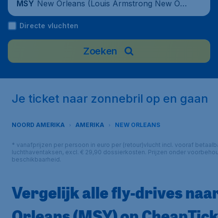
New Orleans (Louis Armstrong New Orle
MSY
ans International Airport), United States
Directe vluchten
Zoeken
Je ticket naar zonnebril op en gaan
NOORD AMERIKA
AMERIKA
NEW ORLEANS
* vanafprijzen per persoon in euro per (retour)vlucht incl. vooraf betaalb
luchthaventaksen, excl. € 29,90 dossierkosten. Prijzen onder voorbeho
beschikbaarheid.
Vergelijk alle fly-drives na
Orleans (MSY) op CheapTick