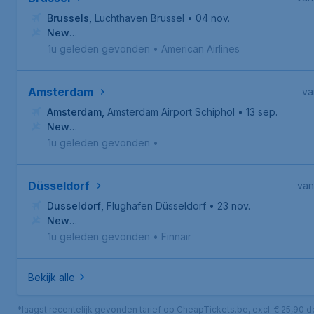
Brussels
,
Luchthaven Brussel
• 04 nov.
New
Orleans
,
Louis Armstrong New Orleans International Airpo
1u geleden gevonden
•
American Airlines
Amsterdam
va
Amsterdam
,
Amsterdam Airport Schiphol
• 13 sep.
New
Orleans
,
Louis Armstrong New Orleans International Airpo
1u geleden gevonden
•
Düsseldorf
van
Dusseldorf
,
Flughafen Düsseldorf
• 23 nov.
New
Orleans
,
Louis Armstrong New Orleans International Airpo
1u geleden gevonden
•
Finnair
Bekijk alle
*laagst recentelijk gevonden tarief op CheapTickets.be, excl. € 25,90 