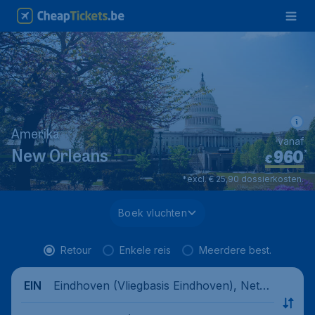
Amerika
vanaf
960
*
New Orleans
€
*excl. € 25,90 dossierkosten.
Boek vluchten
Retour
Enkele reis
Meerdere best.
Eindhoven (Vliegbasis Eindhoven), Nethe
EIN
rlands