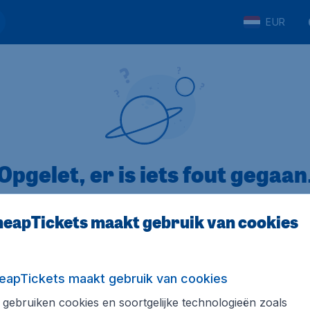
EUR
Opgelet, er is iets fout gegaan
eapTickets maakt gebruik van cookies
op Trustpilot
Op basis van
8
eapTickets maakt gebruik van cookies
gebruiken cookies en soortgelijke technologieën zoals
Tickets.be
Internationale sites