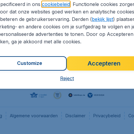
pecificeerd in ons
cookiebeleid
. Functionele cookies zorge
eaptickets.be
Flugladen.de
oor dat onze websites goed werken en analytische cookie
he informatie
CheapTickets.ch
beteren de gebruikerservaring. Derden (
bekijk lijst
) plaatse
CheapTickets.nl
keting- en andere cookies om je surfgedrag te volgen en j
ersonaliseerde advertenties te tonen. Door op Accepteren
es
CheapTickets.sg
kken, ga je akkoord met alle cookies.
Accepteren
Customize
Reject
ng
Algemene voorwaarden
Disclaimer
Privacybeleid
Co