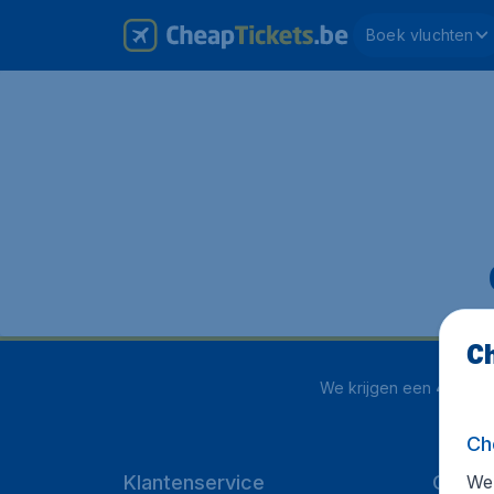
Boek vluchten
Ch
We krijgen een
4.1 uit 5
Ch
We 
Klantenservice
Cheap