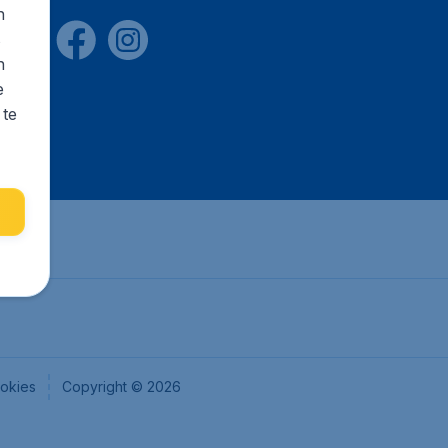
n
s
n
e
 te
okies
Copyright © 2026