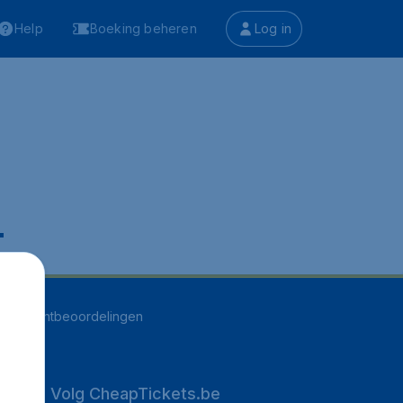
Help
Boeking beheren
Log in
.
255
klantbeoordelingen
Volg CheapTickets.be