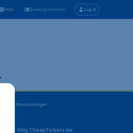
Help
Boeking beheren
Log in
.
252
klantbeoordelingen
Volg CheapTickets.be