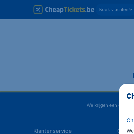
Boek vluchten
Ch
We krijgen een
4.1 uit 5
Ch
We 
Klantenservice
Cheap