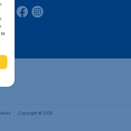
n
s
n
e
 te
okies
Copyright © 2026