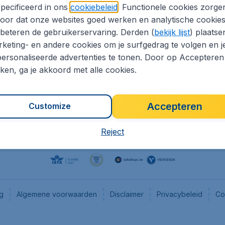
pecificeerd in ons
cookiebeleid
. Functionele cookies zorge
eaptickets.be
Flugladen.de
oor dat onze websites goed werken en analytische cookie
he informatie
CheapTickets.ch
beteren de gebruikerservaring. Derden (
bekijk lijst
) plaatse
CheapTickets.nl
keting- en andere cookies om je surfgedrag te volgen en j
ersonaliseerde advertenties te tonen. Door op Accepteren
es
CheapTickets.sg
kken, ga je akkoord met alle cookies.
Accepteren
Customize
Reject
ng
Algemene voorwaarden
Disclaimer
Privacybeleid
Co