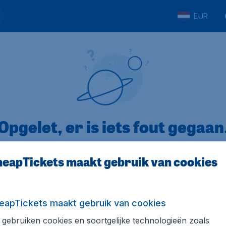
EUR
Opgelet, er is iets fout gegaan
eapTickets maakt gebruik van cookies
op Trustpilot
Op basis van
8
eapTickets maakt gebruik van cookies
gebruiken cookies en soortgelijke technologieën zoals
Tickets.be
Internationale sites