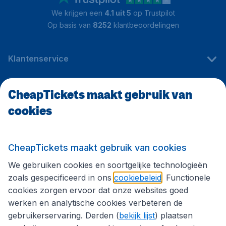
We krijgen een
4.1 uit 5
op Trustpilot
Op basis van
8252
klantbeoordelingen
Klantenservice
CheapTickets maakt gebruik van
CheapTickets.be
cookies
Internationale sites
CheapTickets maakt gebruik van cookies
We gebruiken cookies en soortgelijke technologieën
Volg CheapTickets.be
zoals gespecificeerd in ons
cookiebeleid
. Functionele
cookies zorgen ervoor dat onze websites goed
werken en analytische cookies verbeteren de
gebruikerservaring. Derden (
bekijk lijst
) plaatsen