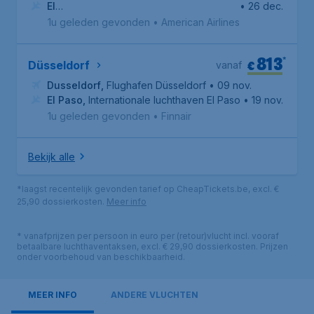
El
• 26 dec.
Paso
,
Internationale luchthaven El Paso
1u geleden gevonden
•
American Airlines
813
*
€
Düsseldorf
vanaf
Dusseldorf
,
Flughafen Düsseldorf
• 09 nov.
El Paso
,
Internationale luchthaven El Paso
• 19 nov.
1u geleden gevonden
•
Finnair
Bekijk alle
*laagst recentelijk gevonden tarief op CheapTickets.be, excl. €
25,90 dossierkosten.
Meer info
* vanafprijzen per persoon in euro per (retour)vlucht incl. vooraf
betaalbare luchthaventaksen, excl. € 29,90 dossierkosten. Prijzen
onder voorbehoud van beschikbaarheid.
MEER INFO
ANDERE VLUCHTEN