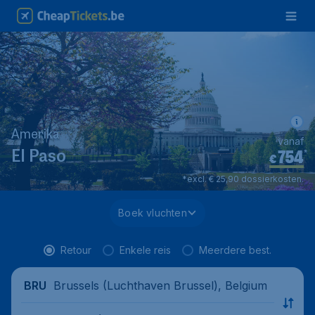
Amerika
vanaf
754
*
El Paso
€
*excl. € 25,90 dossierkosten.
Boek vluchten
Retour
Enkele reis
Meerdere best.
Brussels (Luchthaven Brussel), Belgium
BRU