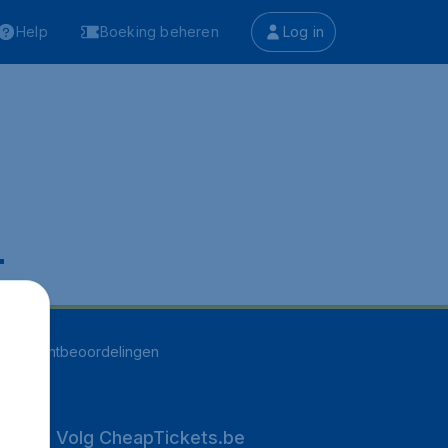
Help
Boeking beheren
Log in
.
252
klantbeoordelingen
Volg CheapTickets.be