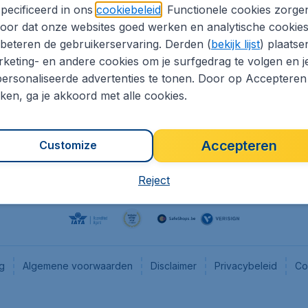
pecificeerd in ons
cookiebeleid
. Functionele cookies zorge
eaptickets.be
Flugladen.de
oor dat onze websites goed werken en analytische cookie
he informatie
CheapTickets.ch
beteren de gebruikerservaring. Derden (
bekijk lijst
) plaatse
CheapTickets.nl
keting- en andere cookies om je surfgedrag te volgen en j
ersonaliseerde advertenties te tonen. Door op Accepteren
es
CheapTickets.sg
kken, ga je akkoord met alle cookies.
Accepteren
Customize
Reject
ng
Algemene voorwaarden
Disclaimer
Privacybeleid
Co