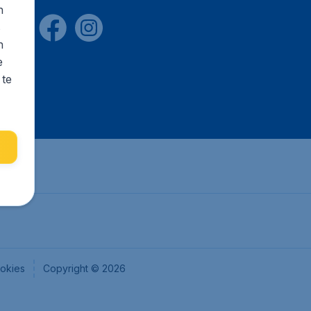
n
s
n
e
 te
okies
Copyright © 2026