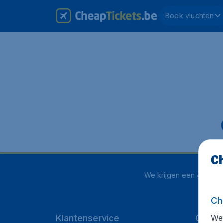
Boek vluchten
Ch
We krijgen een
4.1 uit 5
Ch
We 
Klantenservice
Cheap