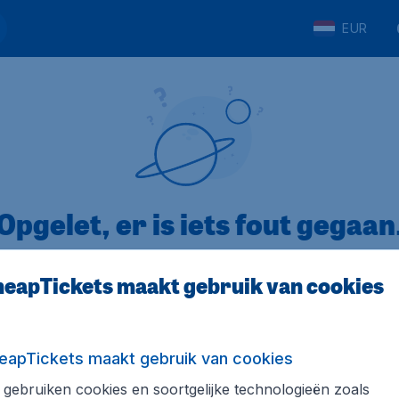
EUR
Opgelet, er is iets fout gegaan
eapTickets maakt gebruik van cookies
op Trustpilot
Op basis van
8
eapTickets maakt gebruik van cookies
gebruiken cookies en soortgelijke technologieën zoals
Tickets.be
Internationale sites