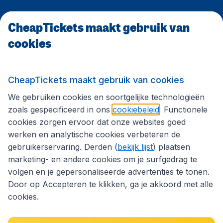
CheapTickets maakt gebruik van
CheapTickets.be
cookies
Internationale sites
CheapTickets maakt gebruik van cookies
We gebruiken cookies en soortgelijke technologieën
Volg CheapTickets.be
zoals gespecificeerd in ons
cookiebeleid
. Functionele
cookies zorgen ervoor dat onze websites goed
werken en analytische cookies verbeteren de
gebruikerservaring. Derden (
bekijk lijst
) plaatsen
marketing- en andere cookies om je surfgedrag te
volgen en je gepersonaliseerde advertenties te tonen.
Door op Accepteren te klikken, ga je akkoord met alle
cookies.
Toegankelijkheidsverklaring
Algemene voorwaarden