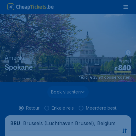
Amerika
vanaf
840
*
Spokane
€
*excl. € 25,90 dossierkosten.
Boek vluchten
Retour
Enkele reis
Meerdere best.
Brussels (Luchthaven Brussel), Belgium
BRU