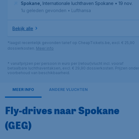
Spokane
,
Internationale luchthaven Spokane
• 19 nov.
1u geleden gevonden
•
Lufthansa
Bekijk alle
*laagst recentelijk gevonden tarief op CheapTickets.be, excl. € 25,90
dossierkosten.
Meer info
* vanafprijzen per persoon in euro per (retour)vlucht incl. vooraf
betaalbare luchthaventaksen, excl. € 29,90 dossierkosten. Prijzen onde
voorbehoud van beschikbaarheid.
MEER INFO
ANDERE VLUCHTEN
Fly-drives naar Spokane
(GEG)