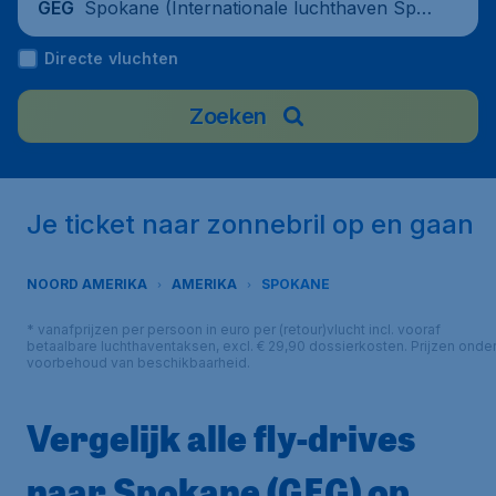
Spokane (Internationale luchthaven Spo
GEG
kane), United States
Directe vluchten
Zoeken
Je ticket naar zonnebril op en gaan
NOORD AMERIKA
AMERIKA
SPOKANE
* vanafprijzen per persoon in euro per (retour)vlucht incl. vooraf
betaalbare luchthaventaksen, excl. € 29,90 dossierkosten. Prijzen onde
voorbehoud van beschikbaarheid.
Vergelijk alle fly-drives
naar Spokane (GEG) op