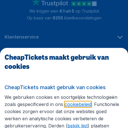
We krijgen een
4.1 uit 5
op Trustpilot
Op basis van
8255
klantbeoordelingen
Klantenservice
CheapTickets maakt gebruik van
CheapTickets.be
cookies
Internationale sites
CheapTickets maakt gebruik van cookies
We gebruiken cookies en soortgelijke technologieën
Volg CheapTickets.be
zoals gespecificeerd in ons
cookiebeleid
. Functionele
cookies zorgen ervoor dat onze websites goed
werken en analytische cookies verbeteren de
gebruikerservaring. Derden (
bekijk lijst
) plaatsen