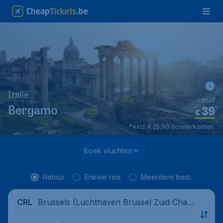
Italië
vanaf
39
*
Bergamo
€
*excl. € 25,90 dossierkosten.
Boek vluchten
Retour
Enkele reis
Meerdere best.
Brussels (Luchthaven Brussel Zuid Charl
CRL
eroi), Belgium