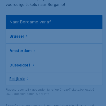
voordelige tickets naar Bergamo!
Naar Bergamo vanaf
Brussel
Amsterdam
Düsseldorf
Bekijk alle
*laagst recentelijk gevonden tarief op CheapTickets.be, excl. €
25,90 dossierkosten.
Meer info
* vanafprijzen per persoon in euro per (retour)vlucht incl. vooraf