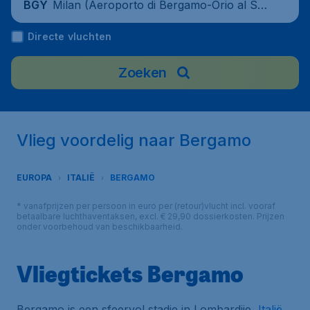
Milan (Aeroporto di Bergamo-Orio al Ser
BGY
io), Italy
Directe vluchten
Zoeken
Vlieg voordelig naar Bergamo
EUROPA
ITALIË
BERGAMO
* vanafprijzen per persoon in euro per (retour)vlucht incl. vooraf
betaalbare luchthaventaksen, excl. € 29,90 dossierkosten. Prijzen
onder voorbehoud van beschikbaarheid.
Vliegtickets Bergamo
Bergamo is een sfeervol stadje in Lombardije,
Italië
.