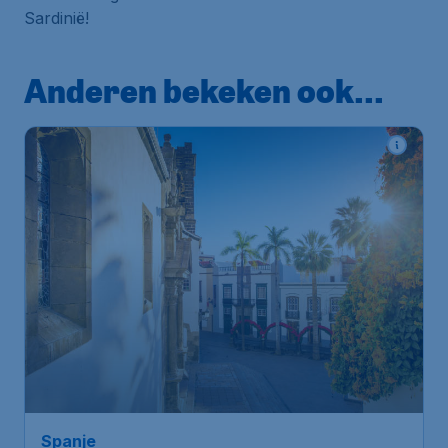
Sardinië!
Anderen bekeken ook...
187
*
Spanje
€
vanaf
Tenerife
Amsterdam
,
Amsterdam
Heenreis:
20 jan.
Airport Schiphol