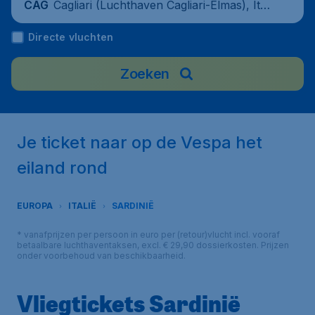
Cagliari (Luchthaven Cagliari-Elmas), Ital
CAG
y
Directe vluchten
Zoeken
Je ticket naar op de Vespa het
eiland rond
EUROPA
ITALIË
SARDINIË
* vanafprijzen per persoon in euro per (retour)vlucht incl. vooraf
betaalbare luchthaventaksen, excl. € 29,90 dossierkosten. Prijzen
onder voorbehoud van beschikbaarheid.
Vliegtickets Sardinië