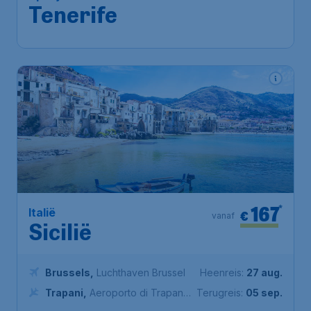
TENERIFE
,
Luchthaven
Terugreis:
30 jan.
Tenerife Noord
1u geleden gevonden
•
167
*
Italië
€
vanaf
Sicilië
Brussels
,
Luchthaven Brussel
Heenreis:
27 aug.
Trapani
,
Aeroporto di Trapani-
Terugreis:
05 sep.
Birgi Vincenzo Florio