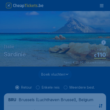
Italië
vanaf
110
*
Sardinië
€
*excl. € 25,90 dossierkosten.
Boek vluchten
Retour
Enkele reis
Meerdere best.
Brussels (Luchthaven Brussel), Belgium
BRU