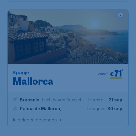
71
*
Spanje
€
vanaf
Mallorca
Brussels
,
Luchthaven Brussel
Heenreis:
21 sep.
Palma de Mallorca
,
Terugreis:
30 sep.
Luchthaven Palma de Mallorca
1u geleden gevonden
•