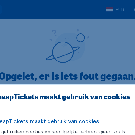
EUR
Opgelet, er is iets fout gegaan
eapTickets maakt gebruik van cookies
op Trustpilot
Op basis van
8
eapTickets maakt gebruik van cookies
gebruiken cookies en soortgelijke technologieën zoals
Tickets.be
Internationale sites