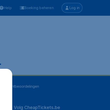
Help
Boeking beheren
Log in
.
252
klantbeoordelingen
Volg CheapTickets.be