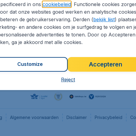
pecificeerd in ons
cookiebeleid
. Functionele cookies zorge
eaptickets.be
Flugladen.de
oor dat onze websites goed werken en analytische cookie
he informatie
CheapTickets.ch
beteren de gebruikerservaring. Derden (
bekijk lijst
) plaatse
CheapTickets.nl
keting- en andere cookies om je surfgedrag te volgen en j
ersonaliseerde advertenties te tonen. Door op Accepteren
es
CheapTickets.sg
kken, ga je akkoord met alle cookies.
Accepteren
Customize
Reject
ng
Algemene voorwaarden
Disclaimer
Privacybeleid
Co