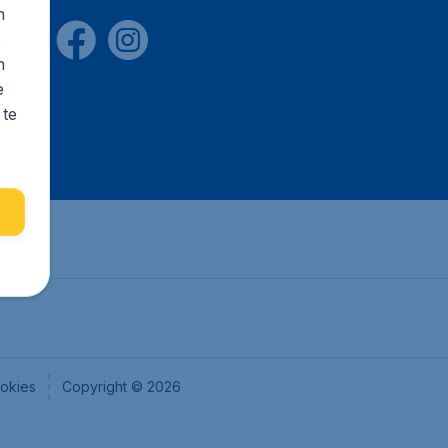
n
s
n
e
 te
okies
Copyright © 2026