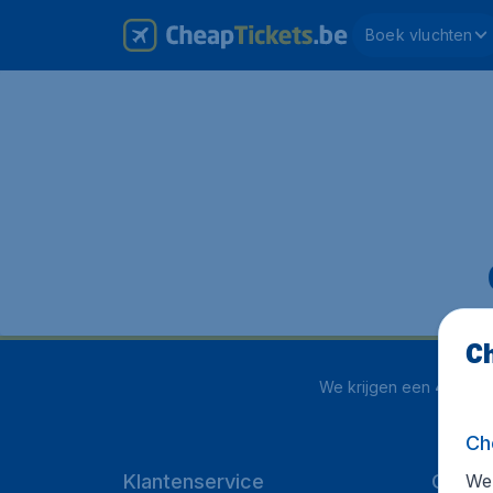
Boek vluchten
Ch
We krijgen een
4.1 uit 5
Ch
We 
Klantenservice
Cheap