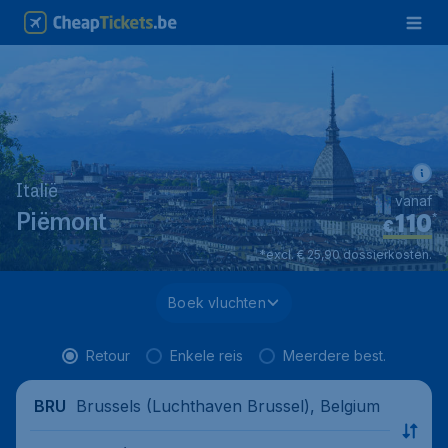
Italië
vanaf
110
*
Piëmont
€
*excl. € 25,90 dossierkosten.
Boek vluchten
Retour
Enkele reis
Meerdere best.
Brussels (Luchthaven Brussel), Belgium
BRU