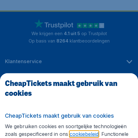
We krijgen een
4.1 uit 5
op Trustpilot
Op basis van
8264
klantbeoordelingen
Klantenservice
CheapTickets maakt gebruik van
CheapTickets.be
cookies
Internationale sites
CheapTickets maakt gebruik van cookies
We gebruiken cookies en soortgelijke technologieën
Volg CheapTickets.be
zoals gespecificeerd in ons
cookiebeleid
. Functionele