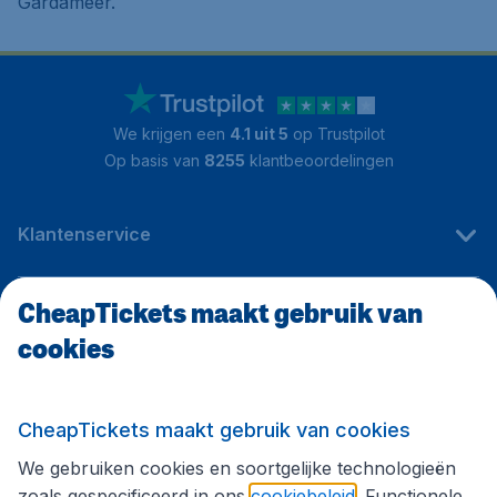
Gardameer.
We krijgen een
4.1 uit 5
op Trustpilot
Op basis van
8255
klantbeoordelingen
Klantenservice
CheapTickets maakt gebruik van
CheapTickets.be
cookies
Internationale sites
CheapTickets maakt gebruik van cookies
We gebruiken cookies en soortgelijke technologieën
Volg CheapTickets.be
zoals gespecificeerd in ons
cookiebeleid
. Functionele