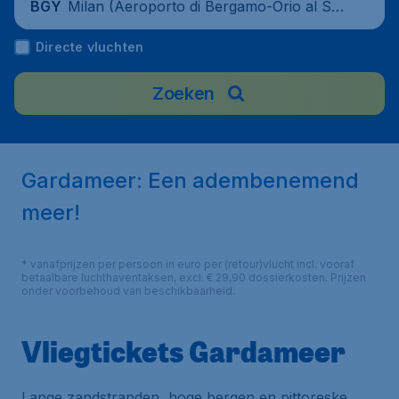
Milan (Aeroporto di Bergamo-Orio al Ser
BGY
io), Italy
Directe vluchten
Zoeken
Gardameer: Een adembenemend
meer!
* vanafprijzen per persoon in euro per (retour)vlucht incl. vooraf
betaalbare luchthaventaksen, excl. € 29,90 dossierkosten. Prijzen
onder voorbehoud van beschikbaarheid.
Vliegtickets Gardameer
Lange zandstranden, hoge bergen en pittoreske