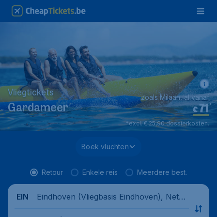
Vliegtickets
zoals Milaan, al vanaf
71
*
Gardameer
€
*excl. € 25,90 dossierkosten.
Boek vluchten
Retour
Enkele reis
Meerdere best.
Eindhoven (Vliegbasis Eindhoven), Nethe
EIN
rlands