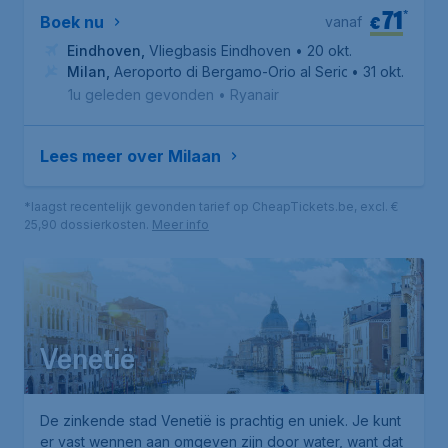
71
*
€
Boek nu
vanaf
Eindhoven
,
Vliegbasis Eindhoven
• 20 okt.
Milan
,
Aeroporto di Bergamo-Orio al Serio
• 31 okt.
1u geleden gevonden
•
Ryanair
Lees meer over Milaan
*laagst recentelijk gevonden tarief op CheapTickets.be, excl. €
25,90 dossierkosten.
Meer info
Venetië
De zinkende stad Venetië is prachtig en uniek. Je kunt
er vast wennen aan omgeven zijn door water, want dat