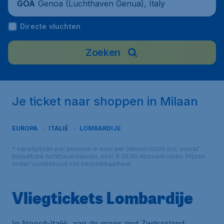
Genoa (Luchthaven Genua), Italy
GOA
Directe vluchten
Zoeken
Je ticket naar shoppen in Milaan
EUROPA
ITALIË
LOMBARDIJE
* vanafprijzen per persoon in euro per (retour)vlucht incl. vooraf
betaalbare luchthaventaksen, excl. € 29,90 dossierkosten. Prijzen
onder voorbehoud van beschikbaarheid.
Vliegtickets Lombardije
In Noord-Italië, aan de grens met Zwitserland,