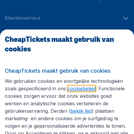
Klantenservice
CheapTickets maakt gebruik van
CheapTickets.be
cookies
Internationale sites
CheapTickets maakt gebruik van cookies
We gebruiken cookies en soortgelijke technologieën
Volg CheapTickets.be
zoals gespecificeerd in ons
cookiebeleid
. Functionele
cookies zorgen ervoor dat onze websites goed
werken en analytische cookies verbeteren de
gebruikerservaring. Derden (
bekijk lijst
) plaatsen
marketing- en andere cookies om je surfgedrag te
volgen en je gepersonaliseerde advertenties te tonen.
Door op Accepteren te klikken, ga je akkoord met alle