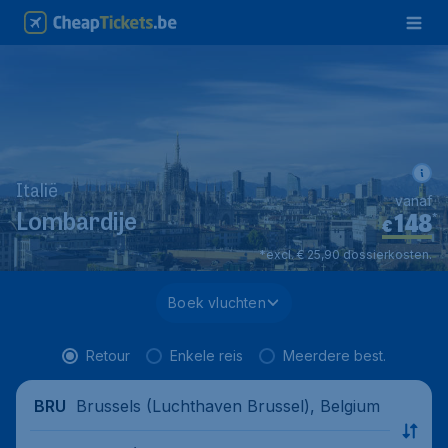
Italië
vanaf
148
*
Lombardije
€
*excl. € 25,90 dossierkosten.
Boek vluchten
Retour
Enkele reis
Meerdere best.
Brussels (Luchthaven Brussel), Belgium
BRU