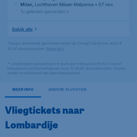
Milan
,
Luchthaven Milaan-Malpensa
• 07 nov.
1u geleden gevonden
•
Bekijk alle
*laagst recentelijk gevonden tarief op CheapTickets.be, excl. €
25,90 dossierkosten.
Meer info
* vanafprijzen per persoon in euro per (retour)vlucht incl. vooraf
betaalbare luchthaventaksen, excl. € 29,90 dossierkosten. Prijzen
onder voorbehoud van beschikbaarheid.
MEER INFO
ANDERE VLUCHTEN
Vliegtickets naar
Lombardije