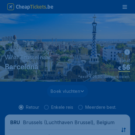
Vanaf Brussel naar
vanaf
56
*
Barcelona
€
*excl. € 25,90 dossierkosten.
Boek vluchten
Retour
Enkele reis
Meerdere best.
Brussels (Luchthaven Brussel), Belgium
BRU