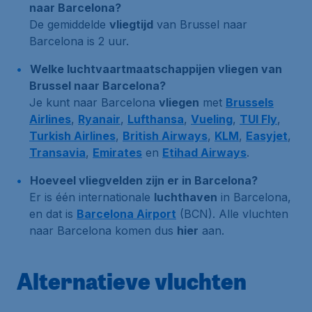
naar Barcelona?
De gemiddelde
vliegtijd
van Brussel naar
Barcelona is 2 uur.
Welke luchtvaartmaatschappijen vliegen van
Brussel naar Barcelona?
Je kunt naar Barcelona
vliegen
met
Brussels
Airlines
,
Ryanair
,
Lufthansa
,
Vueling
,
TUI Fly
,
Turkish Airlines
,
British Airways
,
KLM
,
Easyjet
,
Transavia
,
Emirates
en
Etihad Airways
.
Hoeveel vliegvelden zijn er in Barcelona?
Er is één internationale
luchthaven
in Barcelona,
en dat is
Barcelona Airport
(BCN). Alle vluchten
naar Barcelona komen dus
hier
aan.
Alternatieve vluchten