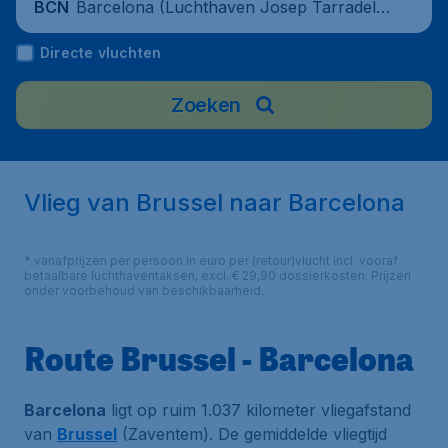
Barcelona (Luchthaven Josep Tarradella
BCN
s Barcelona-El Prat), Spain
Directe vluchten
Zoeken
Vlieg van Brussel naar Barcelona
* vanafprijzen per persoon in euro per (retour)vlucht incl. vooraf
betaalbare luchthaventaksen, excl. € 29,90 dossierkosten. Prijzen
onder voorbehoud van beschikbaarheid.
Route Brussel - Barcelona
Barcelona
ligt op ruim 1.037 kilometer vliegafstand
van
Brussel
(Zaventem). De gemiddelde vliegtijd