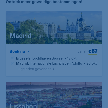
Ontdek meer geweldige bestemmingen!
Madrid
67
*
€
Boek nu
vanaf
Brussels
,
Luchthaven Brussel
• 13 okt.
Madrid
,
Internationale Luchthaven Adolfo Suárez Madrid-
• 20 okt.
1u geleden gevonden
•
Lissabon