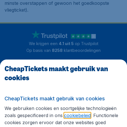
minste overstappen of gewoon het goedkoopste
vliegticket).
We krijgen een
4.1 uit 5
op Trustpilot
Op basis van
8258
klantbeoordelingen
CheapTickets maakt gebruik van
Klantenservice
cookies
CheapTickets.be
CheapTickets maakt gebruik van cookies
We gebruiken cookies en soortgelijke technologieën
Internationale sites
zoals gespecificeerd in ons
cookiebeleid
. Functionele
cookies zorgen ervoor dat onze websites goed