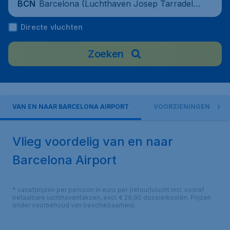
Barcelona (Luchthaven Josep Tarradella
BCN
s Barcelona-El Prat), Spain
Directe vluchten
Zoeken
VAN EN NAAR BARCELONA AIRPORT
VOORZIENINGEN
Vlieg voordelig van en naar
Barcelona Airport
* vanafprijzen per persoon in euro per (retour)vlucht incl. vooraf
betaalbare luchthaventaksen, excl. € 29,90 dossierkosten. Prijzen
onder voorbehoud van beschikbaarheid.