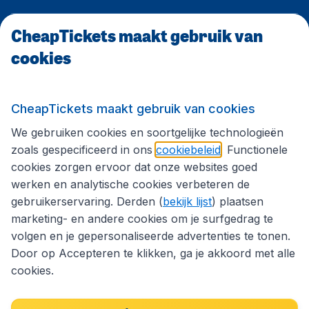
CheapTickets maakt gebruik van
CheapTickets.be
cookies
Internationale sites
CheapTickets maakt gebruik van cookies
We gebruiken cookies en soortgelijke technologieën
Volg CheapTickets.be
zoals gespecificeerd in ons
cookiebeleid
. Functionele
cookies zorgen ervoor dat onze websites goed
werken en analytische cookies verbeteren de
gebruikerservaring. Derden (
bekijk lijst
) plaatsen
marketing- en andere cookies om je surfgedrag te
volgen en je gepersonaliseerde advertenties te tonen.
Door op Accepteren te klikken, ga je akkoord met alle
cookies.
Toegankelijkheidsverklaring
Algemene voorwaarden