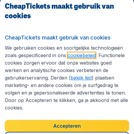
CheapTickets maakt gebruik van
CheapTickets.be
cookies
Internationale sites
CheapTickets maakt gebruik van cookies
We gebruiken cookies en soortgelijke technologieën
Volg CheapTickets.be
zoals gespecificeerd in ons
cookiebeleid
. Functionele
cookies zorgen ervoor dat onze websites goed
werken en analytische cookies verbeteren de
gebruikerservaring. Derden (
bekijk lijst
) plaatsen
marketing- en andere cookies om je surfgedrag te
volgen en je gepersonaliseerde advertenties te tonen.
Door op Accepteren te klikken, ga je akkoord met alle
cookies.
Toegankelijkheidsverklaring
Algemene voorwaarden
Disclaimer
Privacybeleid
Cookies
Accepteren
Copyright © 2026