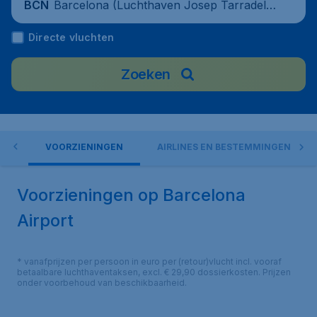
Barcelona (Luchthaven Josep Tarradella
BCN
s Barcelona-El Prat), Spain
Directe vluchten
Zoeken
ORT
VOORZIENINGEN
AIRLINES EN BESTEMMINGEN
Voorzieningen op Barcelona
Airport
* vanafprijzen per persoon in euro per (retour)vlucht incl. vooraf
betaalbare luchthaventaksen, excl. € 29,90 dossierkosten. Prijzen
onder voorbehoud van beschikbaarheid.