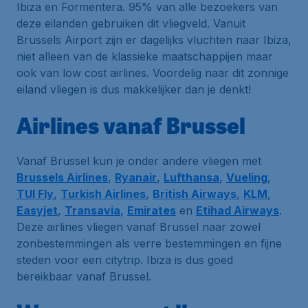
Ibiza en Formentera. 95% van alle bezoekers van
deze eilanden gebruiken dit vliegveld. Vanuit
Brussels Airport zijn er dagelijks vluchten naar Ibiza,
niet alleen van de klassieke maatschappijen maar
ook van low cost airlines. Voordelig naar dit zonnige
eiland vliegen is dus makkelijker dan je denkt!
Airlines vanaf Brussel
Vanaf Brussel kun je onder andere vliegen met
Brussels Airlines
,
Ryanair
,
Lufthansa
,
Vueling
,
TUI Fly
,
Turkish Airlines
,
British Airways
,
KLM
,
Easyjet
,
Transavia
,
Emirates
en
Etihad Airways
.
Deze airlines vliegen vanaf Brussel naar zowel
zonbestemmingen als verre bestemmingen en fijne
steden voor een citytrip. Ibiza is dus goed
bereikbaar vanaf Brussel.