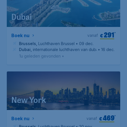
Dubai
291
*
€
Boek nu
vanaf
Brussels
,
Luchthaven Brussel
• 09 dec.
Dubai
,
internationale luchthaven van dubai
• 16 dec.
1u geleden gevonden
•
New York
469
*
€
Boek nu
vanaf
Brussels
,
Luchthaven Brussel
• 20 nov.