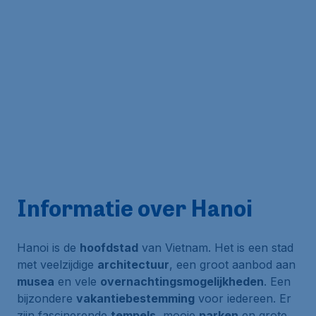
Informatie over Hanoi
Hanoi is de
hoofdstad
van Vietnam. Het is een stad
met veelzijdige
architectuur
, een groot aanbod aan
musea
en vele
overnachtingsmogelijkheden
. Een
bijzondere
vakantiebestemming
voor iedereen. Er
zijn fascinerende
tempels
, mooie
parken
en grote