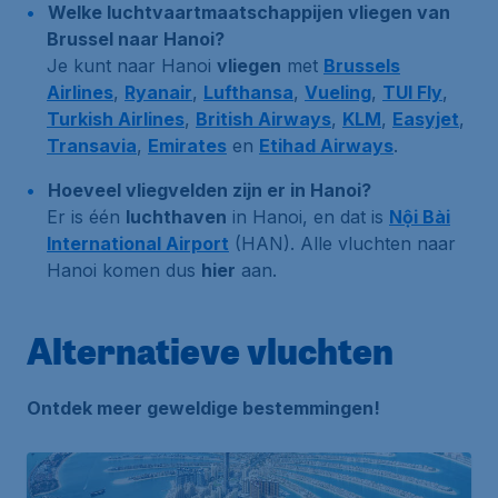
Welke luchtvaartmaatschappijen vliegen van
Brussel naar Hanoi?
Je kunt naar Hanoi
vliegen
met
Brussels
Airlines
,
Ryanair
,
Lufthansa
,
Vueling
,
TUI Fly
,
Turkish Airlines
,
British Airways
,
KLM
,
Easyjet
,
Transavia
,
Emirates
en
Etihad Airways
.
Hoeveel vliegvelden zijn er in Hanoi?
Er is één
luchthaven
in Hanoi, en dat is
Nội Bài
International Airport
(HAN). Alle vluchten naar
Hanoi komen dus
hier
aan.
Alternatieve vluchten
Ontdek meer geweldige bestemmingen!