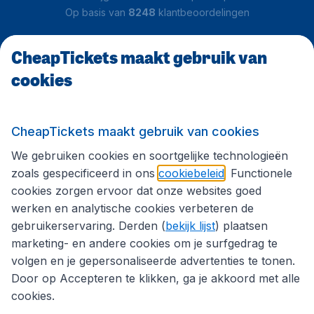
Op basis van
8248
klantbeoordelingen
CheapTickets maakt gebruik van
Klantenservice
cookies
CheapTickets.be
CheapTickets maakt gebruik van cookies
We gebruiken cookies en soortgelijke technologieën
Internationale sites
zoals gespecificeerd in ons
cookiebeleid
. Functionele
cookies zorgen ervoor dat onze websites goed
werken en analytische cookies verbeteren de
Volg CheapTickets.be
gebruikerservaring. Derden (
bekijk lijst
) plaatsen
marketing- en andere cookies om je surfgedrag te
volgen en je gepersonaliseerde advertenties te tonen.
Door op Accepteren te klikken, ga je akkoord met alle
cookies.