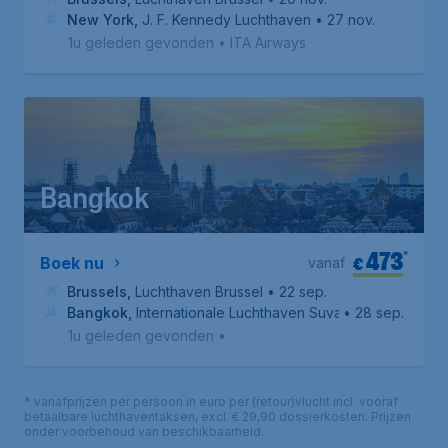
New York
,
J. F. Kennedy Luchthaven
• 27 nov.
1u geleden gevonden
•
ITA Airways
Bangkok
473
*
€
Boek nu
vanaf
Brussels
,
Luchthaven Brussel
• 22 sep.
Bangkok
,
Internationale Luchthaven Suvarnabhumi
• 28 sep.
1u geleden gevonden
•
* vanafprijzen per persoon in euro per (retour)vlucht incl. vooraf
betaalbare luchthaventaksen, excl. € 29,90 dossierkosten. Prijzen
onder voorbehoud van beschikbaarheid.