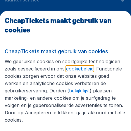
CheapTickets maakt gebruik van
CheapTickets.be
cookies
Internationale sites
CheapTickets maakt gebruik van cookies
We gebruiken cookies en soortgelijke technologieën
Volg CheapTickets.be
zoals gespecificeerd in ons
cookiebeleid
. Functionele
cookies zorgen ervoor dat onze websites goed
werken en analytische cookies verbeteren de
gebruikerservaring. Derden (
bekijk lijst
) plaatsen
marketing- en andere cookies om je surfgedrag te
volgen en je gepersonaliseerde advertenties te tonen.
Door op Accepteren te klikken, ga je akkoord met alle
cookies.
Toegankelijkheidsverklaring
Algemene voorwaarden