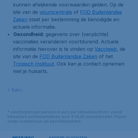
kunnen afwijkende voorwaarden gelden. Op de
site van de
visumcentrale
of
FOD Buitenlandse
Zaken
staat per bestemming de benodigde en
actuele informatie.
Gezondheid:
gegevens over (verplichte)
vaccinaties veranderen voortdurend. Actuele
informatie hierover is te vinden op
Vacciweb
, de
site van de
FOD Buitenlandse Zaken
of het
Tropisch Instituut
. Ook kan je contact opnemen
met je huisarts.
Baku
* vanafprijzen per persoon in euro per (retour)vlucht incl. vooraf
betaalbare luchthaventaksen, excl. € 29,90 dossierkosten. Prijzen
onder voorbehoud van beschikbaarheid.
MEER INFO
ANDERE VLUCHTEN