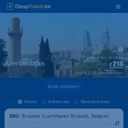
zoals Baku, al vanaf
218
*
Azerbeidzjan
€
*excl. € 25,90 dossierkosten.
Boek vluchten
Retour
Enkele reis
Meerdere best.
Brussels (Luchthaven Brussel), Belgium
BRU