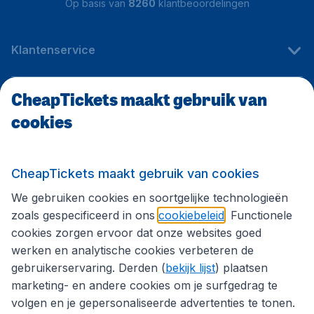
Op basis van
8260
klantbeoordelingen
Klantenservice
CheapTickets maakt gebruik van
CheapTickets.be
cookies
Internationale sites
CheapTickets maakt gebruik van cookies
We gebruiken cookies en soortgelijke technologieën
Volg CheapTickets.be
zoals gespecificeerd in ons
cookiebeleid
. Functionele
cookies zorgen ervoor dat onze websites goed
werken en analytische cookies verbeteren de
gebruikerservaring. Derden (
bekijk lijst
) plaatsen
marketing- en andere cookies om je surfgedrag te
volgen en je gepersonaliseerde advertenties te tonen.