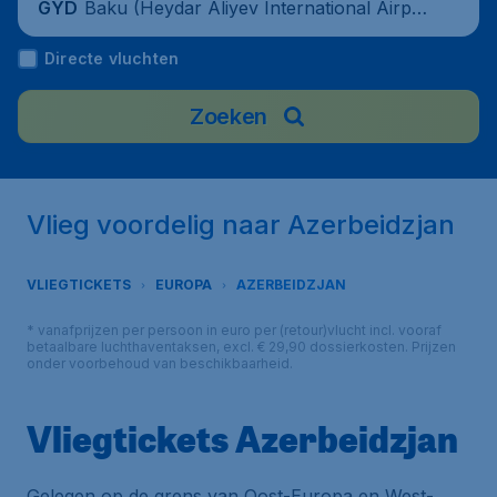
Baku (Heydar Aliyev International Airpor
GYD
t), Azerbaijan
Directe vluchten
Zoeken
Vlieg voordelig naar Azerbeidzjan
VLIEGTICKETS
EUROPA
AZERBEIDZJAN
* vanafprijzen per persoon in euro per (retour)vlucht incl. vooraf
betaalbare luchthaventaksen, excl. € 29,90 dossierkosten. Prijzen
onder voorbehoud van beschikbaarheid.
Vliegtickets Azerbeidzjan
Gelegen op de grens van Oost-Europa en West-