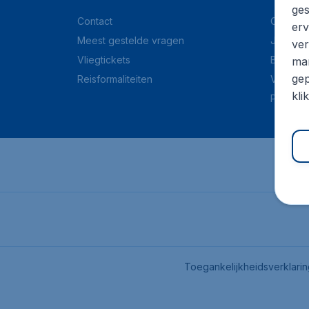
ges
Contact
Over Ch
erv
Meest gestelde vragen
Juridisc
ver
Vliegtickets
Blog
mar
gep
Reisformaliteiten
Vacatur
kli
Pers
Toegankelijkheidsverklari