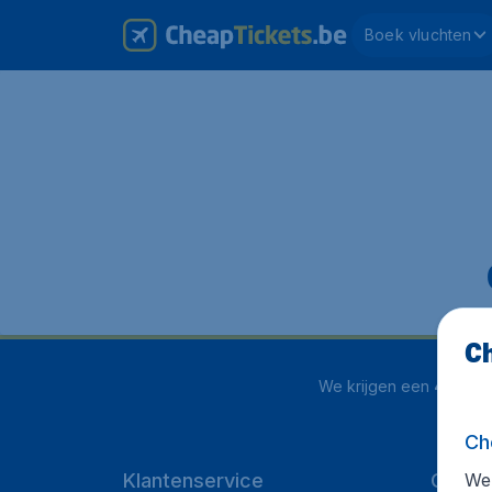
Boek vluchten
Ch
We krijgen een
4.1 uit 5
Ch
We 
Klantenservice
Cheap