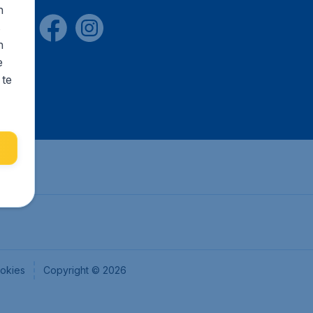
n
s
n
e
 te
okies
Copyright © 2026