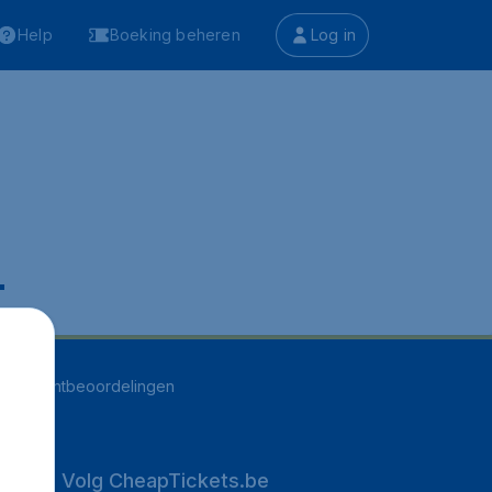
Help
Boeking beheren
Log in
.
252
klantbeoordelingen
Volg CheapTickets.be