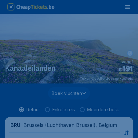
vanaf
191
*
Kanaaleilanden
€
*excl. € 25,90 dossierkosten.
Boek vluchten
Retour
Enkele reis
Meerdere best.
Brussels (Luchthaven Brussel), Belgium
BRU