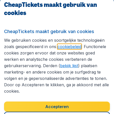
CheapTickets maakt gebruik van
CheapTickets.be
cookies
Internationale sites
CheapTickets maakt gebruik van cookies
We gebruiken cookies en soortgelijke technologieën
Volg CheapTickets.be
zoals gespecificeerd in ons
cookiebeleid
. Functionele
cookies zorgen ervoor dat onze websites goed
werken en analytische cookies verbeteren de
gebruikerservaring. Derden (
bekijk lijst
) plaatsen
marketing- en andere cookies om je surfgedrag te
volgen en je gepersonaliseerde advertenties te tonen.
Door op Accepteren te klikken, ga je akkoord met alle
cookies.
Toegankelijkheidsverklaring
Algemene voorwaarden
Disclaimer
Privacybeleid
Cookies
Accepteren
Copyright © 2026