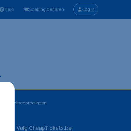
Help
Boeking beheren
Log in
.
255
klantbeoordelingen
Volg CheapTickets.be