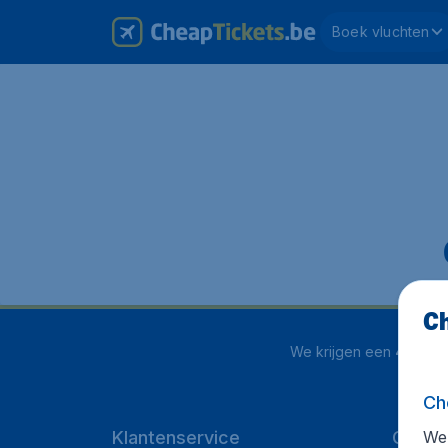
Boek vluchten
Ch
We krijgen een
4.1 uit 5
Ch
We 
Klantenservice
Cheap