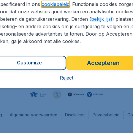
pecificeerd in ons
cookiebeleid
. Functionele cookies zorge
eaptickets.be
Flugladen.de
oor dat onze websites goed werken en analytische cookie
he informatie
CheapTickets.ch
beteren de gebruikerservaring. Derden (
bekijk lijst
) plaatse
CheapTickets.nl
keting- en andere cookies om je surfgedrag te volgen en j
ersonaliseerde advertenties te tonen. Door op Accepteren
es
CheapTickets.sg
kken, ga je akkoord met alle cookies.
Accepteren
Customize
Reject
ng
Algemene voorwaarden
Disclaimer
Privacybeleid
Co