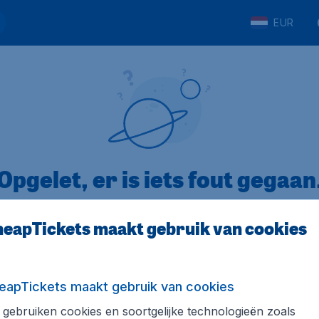
EUR
Opgelet, er is iets fout gegaan
eapTickets maakt gebruik van cookies
op Trustpilot
Op basis van
8
eapTickets maakt gebruik van cookies
gebruiken cookies en soortgelijke technologieën zoals
Tickets.be
Internationale sites