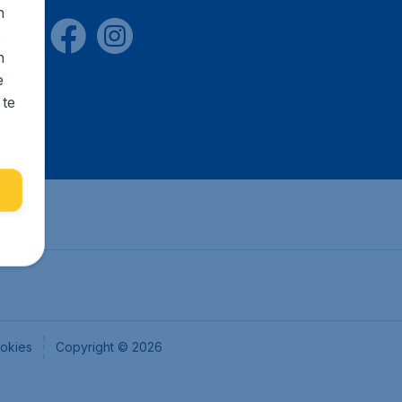
n
s
n
e
 te
okies
Copyright © 2026