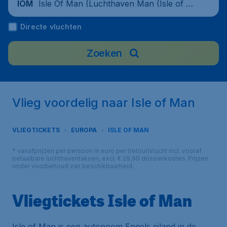
Isle Of Man (Luchthaven Man (Isle of M
IOM
an)), United Kingdom
Directe vluchten
Zoeken
Vlieg voordelig naar Isle of Man
VLIEGTICKETS
EUROPA
ISLE OF MAN
* vanafprijzen per persoon in euro per (retour)vlucht incl. vooraf
betaalbare luchthaventaksen, excl. € 29,90 dossierkosten. Prijzen
onder voorbehoud van beschikbaarheid.
Vliegtickets Isle of Man
Isle of Man is een autonoom Engels eiland in de