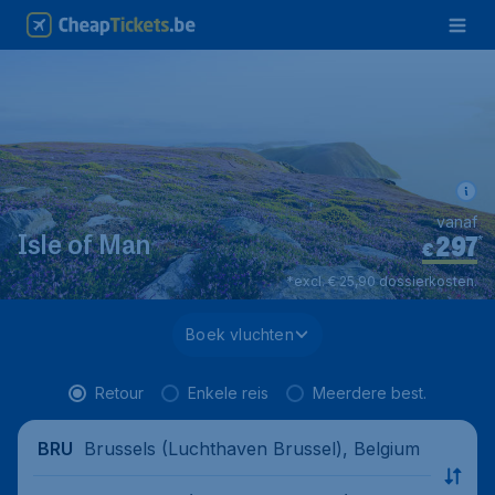
vanaf
297
*
Isle of Man
€
*excl. € 25,90 dossierkosten.
Boek vluchten
Retour
Enkele reis
Meerdere best.
Brussels (Luchthaven Brussel), Belgium
BRU