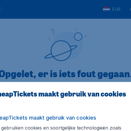
EUR
Opgelet, er is iets fout gegaan
eapTickets maakt gebruik van cookies
op Trustpilot
Op basis van
8
eapTickets maakt gebruik van cookies
gebruiken cookies en soortgelijke technologieën zoals
Tickets.be
Internationale sites