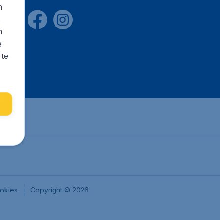
n
s
n
e
 te
okies
Copyright © 2026