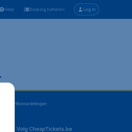
Help
Boeking beheren
Log in
.
263
klantbeoordelingen
Volg CheapTickets.be