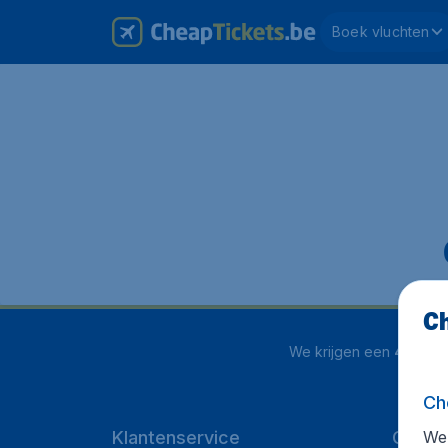
Boek vluchten
Ch
We krijgen een
4.1 uit 5
Ch
We 
Klantenservice
Cheap