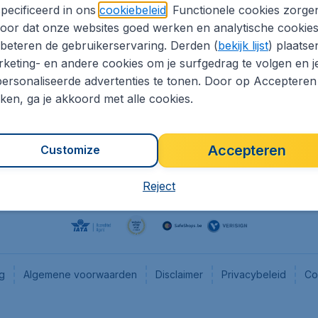
pecificeerd in ons
cookiebeleid
. Functionele cookies zorge
eaptickets.be
Flugladen.de
oor dat onze websites goed werken en analytische cookie
he informatie
CheapTickets.ch
beteren de gebruikerservaring. Derden (
bekijk lijst
) plaatse
CheapTickets.nl
keting- en andere cookies om je surfgedrag te volgen en j
ersonaliseerde advertenties te tonen. Door op Accepteren
es
CheapTickets.sg
kken, ga je akkoord met alle cookies.
Accepteren
Customize
Reject
ng
Algemene voorwaarden
Disclaimer
Privacybeleid
Co