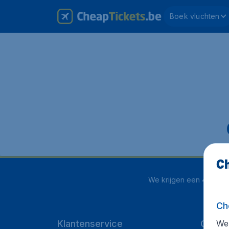
Boek vluchten
Ch
We krijgen een
4.1 uit 5
Ch
We 
Klantenservice
Cheap