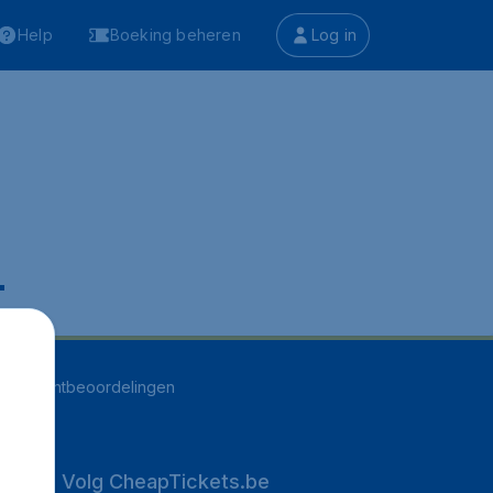
Help
Boeking beheren
Log in
.
255
klantbeoordelingen
Volg CheapTickets.be