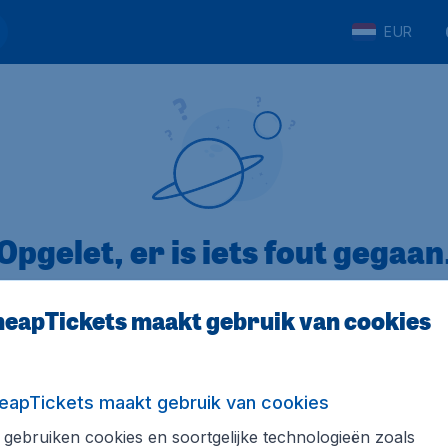
EUR
Opgelet, er is iets fout gegaan
eapTickets maakt gebruik van cookies
op Trustpilot
Op basis van
8
eapTickets maakt gebruik van cookies
gebruiken cookies en soortgelijke technologieën zoals
Tickets.be
Internationale sites