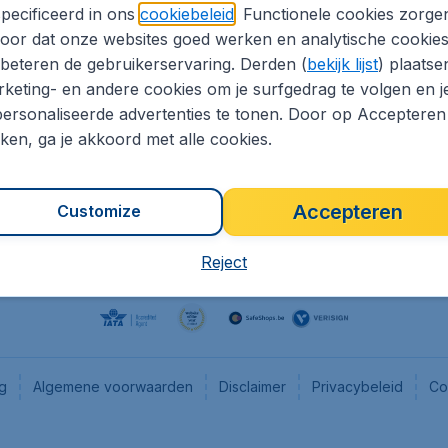
pecificeerd in ons
cookiebeleid
. Functionele cookies zorge
eaptickets.be
Flugladen.de
oor dat onze websites goed werken en analytische cookie
he informatie
CheapTickets.ch
beteren de gebruikerservaring. Derden (
bekijk lijst
) plaatse
CheapTickets.nl
keting- en andere cookies om je surfgedrag te volgen en j
ersonaliseerde advertenties te tonen. Door op Accepteren
es
CheapTickets.sg
kken, ga je akkoord met alle cookies.
Accepteren
Customize
Reject
ng
Algemene voorwaarden
Disclaimer
Privacybeleid
Co