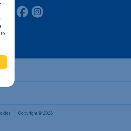
n
s
n
e
 te
okies
Copyright © 2026