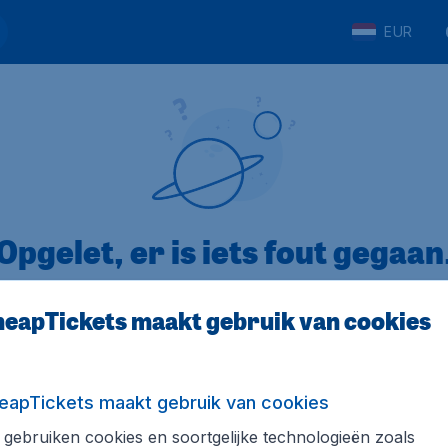
EUR
Opgelet, er is iets fout gegaan
eapTickets maakt gebruik van cookies
op Trustpilot
Op basis van
8
eapTickets maakt gebruik van cookies
gebruiken cookies en soortgelijke technologieën zoals
Tickets.be
Internationale sites