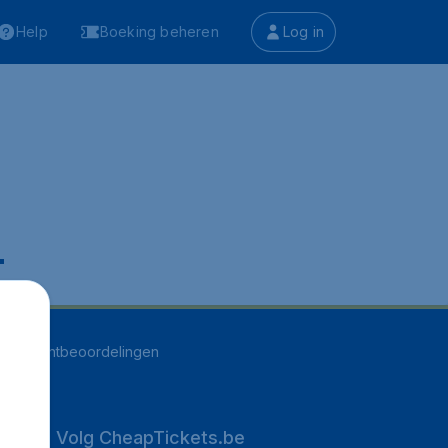
Help
Boeking beheren
Log in
.
255
klantbeoordelingen
Volg CheapTickets.be