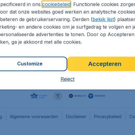
pecificeerd in ons
cookiebeleid
. Functionele cookies zorge
eaptickets.be
Flugladen.de
oor dat onze websites goed werken en analytische cookie
he informatie
CheapTickets.ch
beteren de gebruikerservaring. Derden (
bekijk lijst
) plaatse
CheapTickets.nl
keting- en andere cookies om je surfgedrag te volgen en j
ersonaliseerde advertenties te tonen. Door op Accepteren
es
CheapTickets.sg
kken, ga je akkoord met alle cookies.
Accepteren
Customize
Reject
ng
Algemene voorwaarden
Disclaimer
Privacybeleid
Co