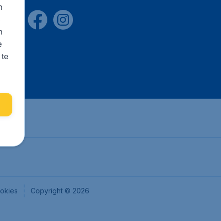
n
s
n
e
 te
okies
Copyright © 2026