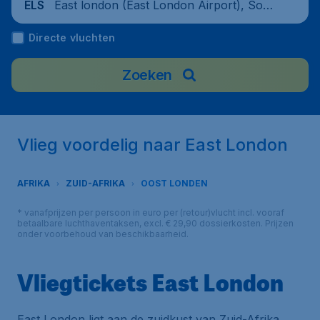
East london (East London Airport), Sout
ELS
h Africa
Directe vluchten
Zoeken
Vlieg voordelig naar East London
AFRIKA
ZUID-AFRIKA
OOST LONDEN
* vanafprijzen per persoon in euro per (retour)vlucht incl. vooraf
betaalbare luchthaventaksen, excl. € 29,90 dossierkosten. Prijzen
onder voorbehoud van beschikbaarheid.
Vliegtickets East London
East London ligt aan de zuidkust van Zuid-Afrika,