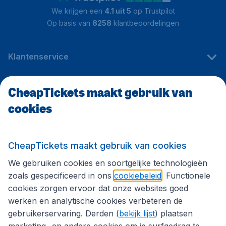
We krijgen een
4.1 uit 5
op Trustpilot
Op basis van
8258
klantbeoordelingen
Klantenservice
CheapTickets maakt gebruik van
CheapTickets.be
cookies
Internationale sites
CheapTickets maakt gebruik van cookies
We gebruiken cookies en soortgelijke technologieën
Volg CheapTickets.be
zoals gespecificeerd in ons
cookiebeleid
. Functionele
cookies zorgen ervoor dat onze websites goed
werken en analytische cookies verbeteren de
gebruikerservaring. Derden (
bekijk lijst
) plaatsen