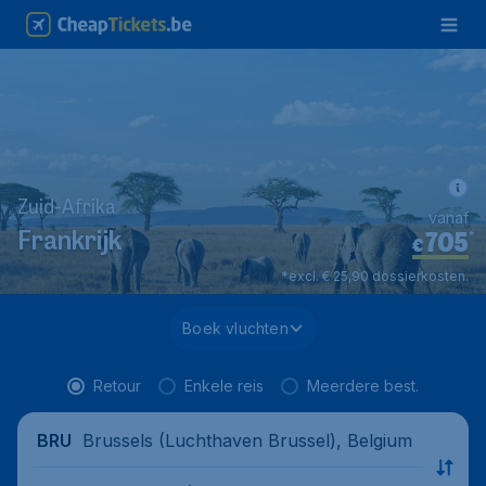
Zuid-Afrika
vanaf
705
*
Frankrijk
€
*excl. € 25,90 dossierkosten.
Boek vluchten
Retour
Enkele reis
Meerdere best.
Brussels (Luchthaven Brussel), Belgium
BRU