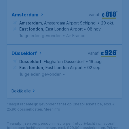
818
*
€
Amsterdam
vanaf
Amsterdam
,
Amsterdam Airport Schiphol
• 29 okt.
East london
,
East London Airport
• 08 nov.
1u geleden gevonden
•
Air France
926
*
€
Düsseldorf
vanaf
Dusseldorf
,
Flughafen Düsseldorf
• 16 aug.
East london
,
East London Airport
• 02 sep.
1u geleden gevonden
•
Bekijk alle
*laagst recentelijk gevonden tarief op CheapTickets.be, excl. €
25,90 dossierkosten.
Meer info
* vanafprijzen per persoon in euro per (retour)vlucht incl. vooraf
betaalbare luchthaventaksen, excl. € 29,90 dossierkosten. Prijzen