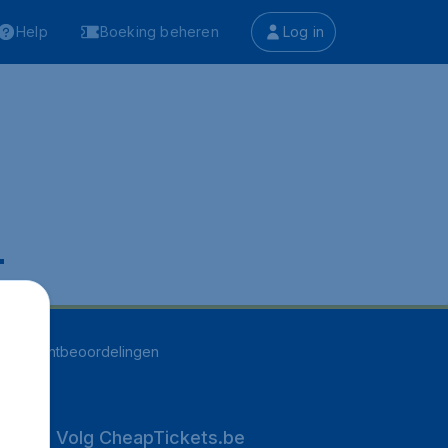
Help
Boeking beheren
Log in
.
255
klantbeoordelingen
Volg CheapTickets.be