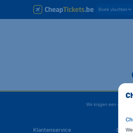
Boek vluchten
Ch
We krijgen een
4.1 uit 5
Ch
We 
Klantenservice
Cheap