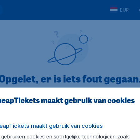
EUR
Opgelet, er is iets fout gegaan
eapTickets maakt gebruik van cookies
op Trustpilot
Op basis van
8
eapTickets maakt gebruik van cookies
gebruiken cookies en soortgelijke technologieën zoals
Tickets.be
Internationale sites