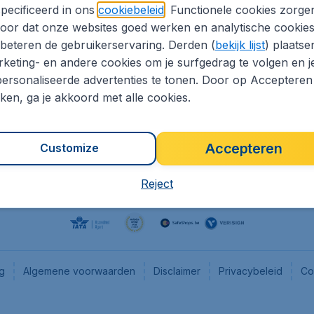
pecificeerd in ons
cookiebeleid
. Functionele cookies zorge
eaptickets.be
Flugladen.de
oor dat onze websites goed werken en analytische cookie
he informatie
CheapTickets.ch
beteren de gebruikerservaring. Derden (
bekijk lijst
) plaatse
CheapTickets.nl
keting- en andere cookies om je surfgedrag te volgen en j
ersonaliseerde advertenties te tonen. Door op Accepteren
es
CheapTickets.sg
kken, ga je akkoord met alle cookies.
Accepteren
Customize
Reject
ng
Algemene voorwaarden
Disclaimer
Privacybeleid
Co