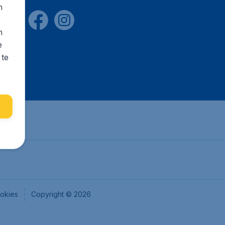
n
s
n
e
 te
okies
Copyright © 2026