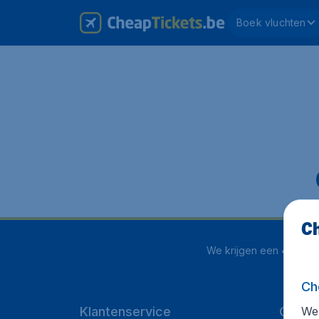
Boek vluchten
Ch
We krijgen een
4.1 uit 5
Ch
We 
Klantenservice
Cheap