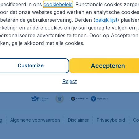
pecificeerd in ons
cookiebeleid
. Functionele cookies zorge
eaptickets.be
Flugladen.de
oor dat onze websites goed werken en analytische cookie
he informatie
CheapTickets.ch
beteren de gebruikerservaring. Derden (
bekijk lijst
) plaatse
CheapTickets.nl
keting- en andere cookies om je surfgedrag te volgen en j
ersonaliseerde advertenties te tonen. Door op Accepteren
es
CheapTickets.sg
kken, ga je akkoord met alle cookies.
Accepteren
Customize
Reject
ng
Algemene voorwaarden
Disclaimer
Privacybeleid
Co