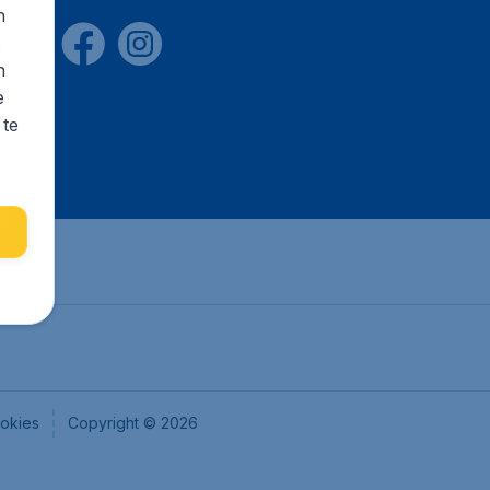
n
s
n
e
 te
okies
Copyright © 2026