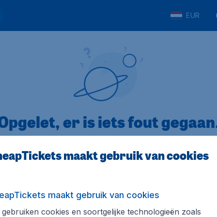
EUR
Opgelet, er is iets fout gegaan
eapTickets maakt gebruik van cookies
op Trustpilot
Op basis van
8
eapTickets maakt gebruik van cookies
gebruiken cookies en soortgelijke technologieën zoals
Tickets.be
Internationale sites