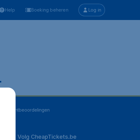
Help
Boeking beheren
Log in
.
252
klantbeoordelingen
Volg CheapTickets.be