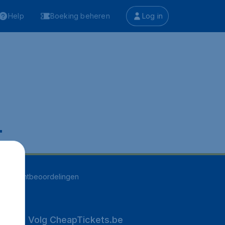
Help
Boeking beheren
Log in
.
251
klantbeoordelingen
Volg CheapTickets.be