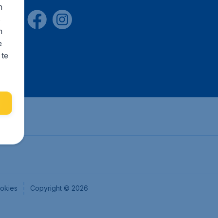
n
s
n
e
 te
okies
Copyright © 2026