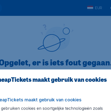
EUR
Opgelet, er is iets fout gegaan
eapTickets maakt gebruik van cookies
5
op Trustpilot
Op basis van
8
eapTickets maakt gebruik van cookies
gebruiken cookies en soortgelijke technologieën zoals
Tickets.be
Internationale sites