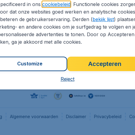
pecificeerd in ons
cookiebeleid
. Functionele cookies zorge
eaptickets.be
Flugladen.de
oor dat onze websites goed werken en analytische cookie
he informatie
CheapTickets.ch
beteren de gebruikerservaring. Derden (
bekijk lijst
) plaatse
CheapTickets.nl
keting- en andere cookies om je surfgedrag te volgen en j
ersonaliseerde advertenties te tonen. Door op Accepteren
es
CheapTickets.sg
kken, ga je akkoord met alle cookies.
Accepteren
Customize
Reject
ng
Algemene voorwaarden
Disclaimer
Privacybeleid
Co