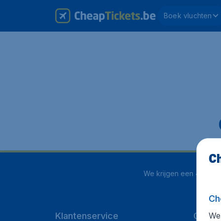
Boek vluchten
Ch
We krijgen een
4.1 uit 
Ch
We 
Klantenservice
Cheap